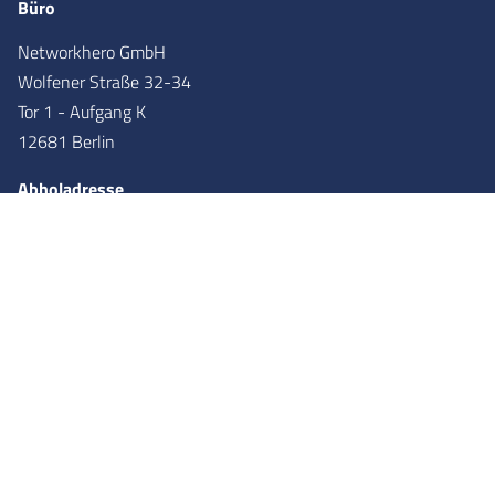
Büro
Networkhero GmbH
Wolfener Straße 32-34
Tor 1 - Aufgang K
12681 Berlin
Abholadresse
Networkhero GmbH
Wolfener Straße 36
Tor 2 - Aufgang X
12681
Berlin
Partner