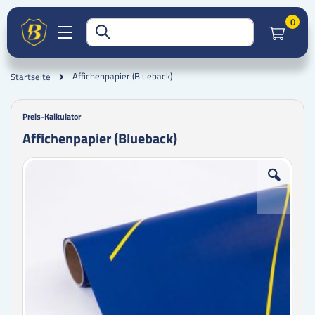
Artik
0
Affichenpapier (Blueback)
Startseite
Preis-Kalkulator
Affichenpapier (Blueback)
Zum
Zum
Ende
Anfang
der
der
Bildgalerie
Bildgalerie
springen
springen