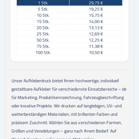
1
Stk.
29,75 €
5
Stk.
19,25 €
10
Stk.
15,75 €
15
Stk.
14,00 €
20
Stk.
13,13 €
25
Stk.
12,69 €
50
Stk.
12,25 €
75
Stk.
11,38 €
100
Stk.
10,50 €
Unser Aufkleberdruck bietet Ihnen hochwertige, individuell
gestaltbare Aufkleber für verschiedenste Einsatzbereiche – ob
für Marketing, Produktkennzeichnung, Fahrzeugbeschriftung
oder kreative Projekte. Wir drucken auf langlebigen, UV- und
wetterbeständigen Materialien, mit brillanten Farben und
präzisem Zuschnitt. Wählen Sie aus verschiedenen Formen,
Größen und Veredelungen – ganz nach Ihrem Bedarf. Auf