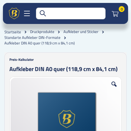
Artik
0
Druckprodukte
Aufkleber und Sticker
Startseite
Standarte Aufkleber DIN-Formate
Aufkleber DIN A0 quer (118,9 cm x 84,1 cm)
Preis-Kalkulator
Aufkleber DIN A0 quer (118,9 cm x 84,1 cm)
Zum
Zum
Ende
Anfang
der
der
Bildgalerie
Bildgalerie
springen
springen