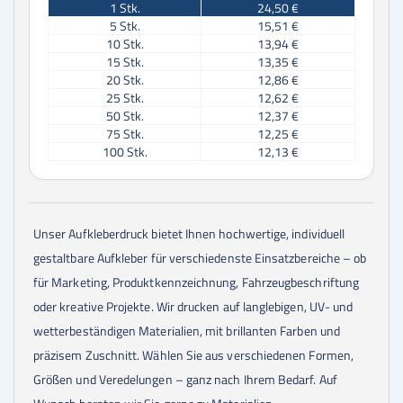
1
Stk.
24,50 €
5
Stk.
15,51 €
10
Stk.
13,94 €
15
Stk.
13,35 €
20
Stk.
12,86 €
25
Stk.
12,62 €
50
Stk.
12,37 €
75
Stk.
12,25 €
100
Stk.
12,13 €
Unser Aufkleberdruck bietet Ihnen hochwertige, individuell
gestaltbare Aufkleber für verschiedenste Einsatzbereiche – ob
für Marketing, Produktkennzeichnung, Fahrzeugbeschriftung
oder kreative Projekte. Wir drucken auf langlebigen, UV- und
wetterbeständigen Materialien, mit brillanten Farben und
präzisem Zuschnitt. Wählen Sie aus verschiedenen Formen,
Größen und Veredelungen – ganz nach Ihrem Bedarf. Auf