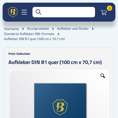
Artik
0
Druckprodukte
Aufkleber und Sticker
Startseite
Standarte Aufkleber DIN-Formate
Aufkleber DIN B1 quer (100 cm x 70,7 cm)
Preis-Kalkulator
Aufkleber DIN B1 quer (100 cm x 70,7 cm)
Zum
Zum
Ende
Anfang
der
der
Bildgalerie
Bildgalerie
springen
springen