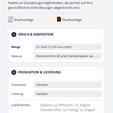
Palette an Gestaltungsmöglichkeiten, die perfekt auf Ihre
geschäftlichen Anforderungen abgestimmt sind.
Druckvorlage
Druckvorlage
DRUCK & KONFEKTION
1
Menge
Menge
25 Stück (12.94 Euro netto)
Wasserzeichen: 80 g/qm Bankpostpapier weiß (Standard-Papier)
Material
PRODUKTION & LIEFERUNG
2
Datencheck
Standard
Lieferung
Standard
Liefertermin:
Express:
ca. Mittwoch, 12. August
Standard Plus:
ca. Freitag, 14. August