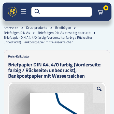
Artik
0
Druckprodukte
Briefbögen
Startseite
Briefbögen DIN A4
Briefbögen DIN A4 einseitig bedruckt
Briefpapier DIN A4, 4/0 farbig (Vorderseite: farbig / Rückseite:
unbedruckt), Bankpostpapier mit Wasserzeichen
Preis-Kalkulator
Briefpapier DIN A4, 4/0 farbig (Vorderseite:
farbig / Rückseite: unbedruckt),
Bankpostpapier mit Wasserzeichen
Zum
Zum
Ende
Anfang
der
der
Bildgalerie
Bildgalerie
springen
springen