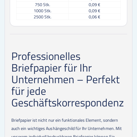
750
Stk.
0,09 €
1000
Stk.
0,09 €
2500
Stk.
0,06 €
5000
Stk.
0,06 €
10000
Stk.
0,05 €
15000
Stk.
0,05 €
20000
Stk.
0,05 €
25000
Stk.
0,05 €
Professionelles
50000
Stk.
0,05 €
100000
Stk.
0,05 €
Briefpapier für Ihr
Unternehmen – Perfekt
für jede
Geschäftskorrespondenz
Briefpapier ist nicht nur ein funktionales Element, sondern
auch ein wichtiges Aushängeschild für Ihr Unternehmen. Mit
unserem individuell bedruckbaren Briefpapier können Sie