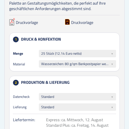
Palette an Gestaltungsmöglichkeiten, die perfekt auf Ihre
geschäftlichen Anforderungen abgestimmt sind.
Druckvorlage
Druckvorlage
DRUCK & KONFEKTION
1
Menge
Menge
25 Stück (12.14 Euro netto)
Wasserzeichen: 80 g/qm Bankpostpapier weiß (Standard-Papier)
Material
PRODUKTION & LIEFERUNG
2
Datencheck
Standard
Lieferung
Standard
Liefertermin:
Express:
ca. Mittwoch, 12. August
Standard Plus:
ca. Freitag, 14. August