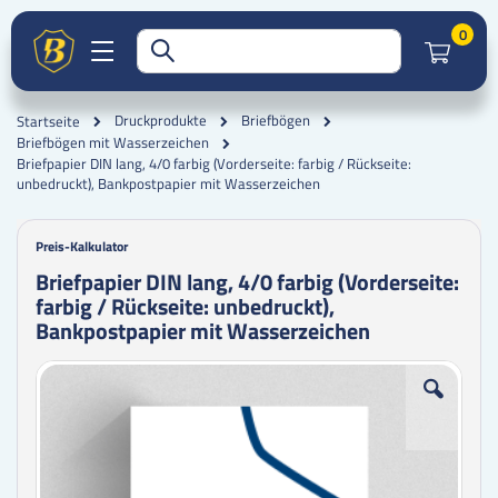
Artik
0
Druckprodukte
Briefbögen
Startseite
Briefbögen mit Wasserzeichen
Briefpapier DIN lang, 4/0 farbig (Vorderseite: farbig / Rückseite:
unbedruckt), Bankpostpapier mit Wasserzeichen
Preis-Kalkulator
Briefpapier DIN lang, 4/0 farbig (Vorderseite:
farbig / Rückseite: unbedruckt),
Bankpostpapier mit Wasserzeichen
Zum
Zum
Ende
Anfang
der
der
Bildgalerie
Bildgalerie
springen
springen