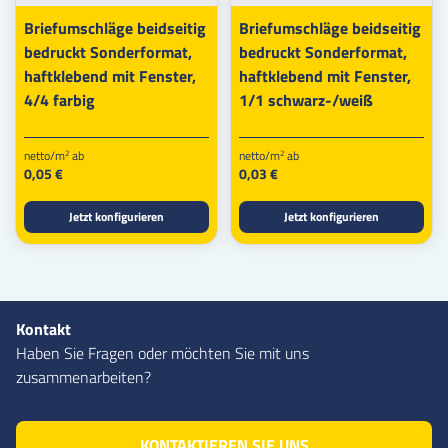
Briefumschläge beidseitig
Briefumschläge beidseitig
bedruckt Sonderformat,
bedruckt Sonderformat,
haftklebend mit Fenster,
haftklebend mit Fenster,
4/4 farbig
1/1 schwarz-/weiß
netto/m
ab
netto/m
ab
2
2
0,05 €
0,03 €
Jetzt konfigurieren
Jetzt konfigurieren
Kontakt
Haben Sie Fragen oder möchten Sie mit uns
zusammenarbeiten?
KONTAKTIEREN SIE UNS