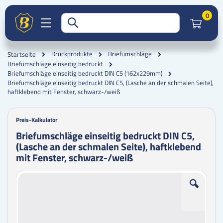
Artik
0
Druckprodukte
Briefumschläge
Startseite
Briefumschläge einseitig bedruckt
Briefumschläge einseitig bedruckt DIN C5 (162x229mm)
Briefumschläge einseitig bedruckt DIN C5, (Lasche an der schmalen Seite),
haftklebend mit Fenster, schwarz-/weiß
Preis-Kalkulator
Briefumschläge einseitig bedruckt DIN C5,
(Lasche an der schmalen Seite), haftklebend
mit Fenster, schwarz-/weiß
Zum
Zum
Ende
Anfang
der
der
Bildgalerie
Bildgalerie
springen
springen