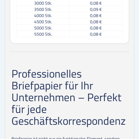
3000
Stk.
0,08 €
3500
Stk.
0,09 €
4000
Stk.
0,08 €
4500
Stk.
0,08 €
5000
Stk.
0,08 €
5500
Stk.
0,08 €
6000
Stk.
0,08 €
6500
Stk.
0,08 €
7000
Stk.
0,07 €
7500
Stk.
0,07 €
8000
Stk.
0,07 €
Professionelles
8500
Stk.
0,07 €
9000
Stk.
0,07 €
Briefpapier für Ihr
9500
Stk.
0,07 €
10000
Stk.
0,07 €
Unternehmen – Perfekt
11000
Stk.
0,07 €
12000
Stk.
0,07 €
für jede
13000
Stk.
0,07 €
14000
Stk.
0,07 €
Geschäftskorrespondenz
15000
Stk.
0,07 €
16000
Stk.
0,07 €
17000
Stk.
0,07 €
Briefpapier ist nicht nur ein funktionales Element, sondern