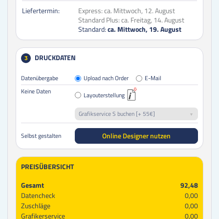
Liefertermin:
Express:
ca. Mittwoch, 12. August
Standard Plus:
ca. Freitag, 14. August
Standard:
ca. Mittwoch, 19. August
DRUCKDATEN
3
Datenübergabe
Upload nach Order
E-Mail
Keine Daten
Layouterstellung
Grafikservice S buchen [+ 55€]
Online Designer nutzen
Selbst gestalten
PREISÜBERSICHT
Gesamt
92,48
Datencheck
0,00
Zuschläge
0,00
Grafikerservice
0,00