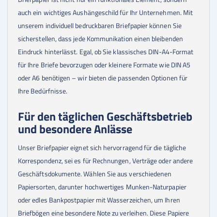
18000
Stk.
0,07 €
19000
Stk.
0,07 €
auch ein wichtiges Aushängeschild für Ihr Unternehmen. Mit
20000
Stk.
0,07 €
unserem individuell bedruckbaren Briefpapier können Sie
25000
Stk.
0,07 €
sicherstellen, dass jede Kommunikation einen bleibenden
30000
Stk.
0,07 €
35000
Stk.
0,06 €
Eindruck hinterlässt. Egal, ob Sie klassisches DIN-A4-Format
40000
Stk.
0,06 €
für Ihre Briefe bevorzugen oder kleinere Formate wie DIN A5
45000
Stk.
0,06 €
oder A6 benötigen – wir bieten die passenden Optionen für
50000
Stk.
0,06 €
60000
Stk.
0,06 €
Ihre Bedürfnisse.
70000
Stk.
0,06 €
75000
Stk.
0,06 €
Für den täglichen Geschäftsbetrieb
80000
Stk.
0,06 €
und besondere Anlässe
85000
Stk.
0,06 €
90000
Stk.
0,06 €
95000
Stk.
0,06 €
Unser Briefpapier eignet sich hervorragend für die tägliche
100000
Stk.
0,06 €
Korrespondenz, sei es für Rechnungen, Verträge oder andere
Geschäftsdokumente. Wählen Sie aus verschiedenen
Papiersorten, darunter hochwertiges Munken-Naturpapier
oder edles Bankpostpapier mit Wasserzeichen, um Ihren
Briefbögen eine besondere Note zu verleihen. Diese Papiere