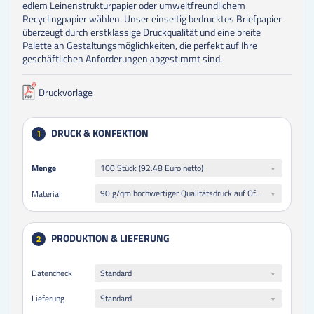
edlem Leinenstrukturpapier oder umweltfreundlichem
Recyclingpapier wählen. Unser einseitig bedrucktes Briefpapier
überzeugt durch erstklassige Druckqualität und eine breite
Palette an Gestaltungsmöglichkeiten, die perfekt auf Ihre
geschäftlichen Anforderungen abgestimmt sind.
Druckvorlage
DRUCK & KONFEKTION
1
Menge
Menge
100 Stück (92.48 Euro netto)
90 g/qm hochwertiger Qualitätsdruck auf Offsetpapier weiß (beschreibbar, Inkjet- und Laserdruck geeignet)
Material
PRODUKTION & LIEFERUNG
2
Datencheck
Standard
Lieferung
Standard