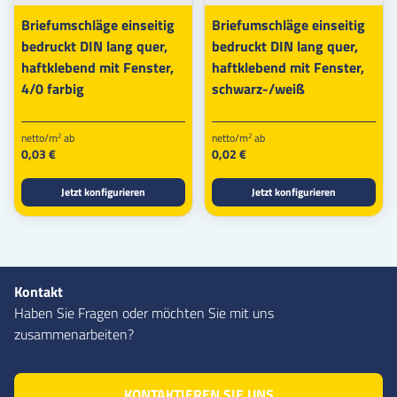
Briefumschläge einseitig
Briefumschläge einseitig
bedruckt DIN lang quer,
bedruckt DIN lang quer,
haftklebend mit Fenster,
haftklebend mit Fenster,
4/0 farbig
schwarz-/weiß
netto/m
ab
netto/m
ab
2
2
0,03 €
0,02 €
Jetzt konfigurieren
Jetzt konfigurieren
Kontakt
Haben Sie Fragen oder möchten Sie mit uns
zusammenarbeiten?
KONTAKTIEREN SIE UNS