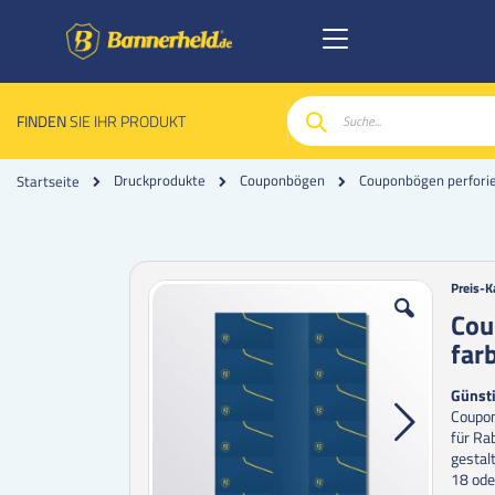
FINDEN
SIE IHR PRODUKT
Suche
Couponbögen perforier
Druckprodukte
Couponbögen
Startseite
Zum
Zum
Preis-K
Ende
Anfan
Cou
der
der
far
Bildgalerie
Bildgal
springen
spring
Günsti
Coupon
für Ra
gestal
18 ode