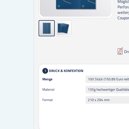
Möglic
Perfor
weiter
Coupon
Dr
DRUCK & KONFEKTION
1
Menge
Menge
100 Stück (150.89 Euro net
135g hochwertiger Qualität
Material
210 x 294 mm
Format