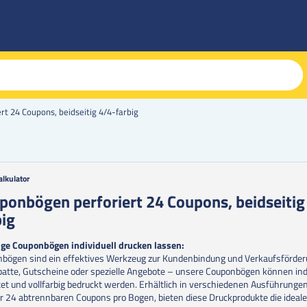
t 24 Coupons, beidseitig 4/4-farbig
alkulator
g
ponbögen perforiert 24 Coupons, beidseitig
big
erie
en
ge Couponbögen individuell drucken lassen:
bögen sind ein effektives Werkzeug zur Kundenbindung und Verkaufsförder
batte, Gutscheine oder spezielle Angebote – unsere Couponbögen können indi
tet und vollfarbig bedruckt werden. Erhältlich in verschiedenen Ausführungen
r 24 abtrennbaren Coupons pro Bogen, bieten diese Druckprodukte die ideal