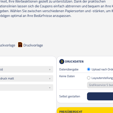
hkeit, Ihre Werbeaktionen gezielt zu unterstützen. Dank der praktischen
ationslinien lassen sich die Coupons einfach abtrennen und bequem an Ihre
geben. Wählen Sie zwischen verschiedenen Papiersorten und -stärken, um I
bögen optimal an Ihre Bedürfnisse anzupassen.
uckvorlage
Druckvorlage
DRUCKDATEN
3
to)
Datenübergabe
Upload nach Ord
Keine Daten
Layouterstellung
sdruck matt
Grafikservice S bu
Selbst gestalten
PREISÜBERSICHT