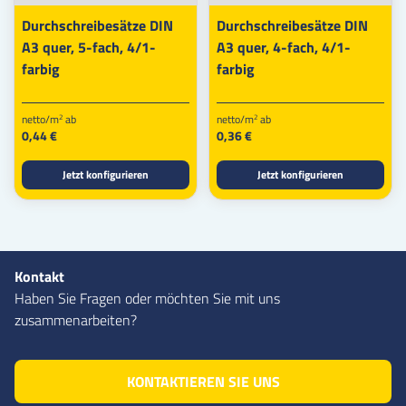
Durchschreibesätze DIN
Durchschreibesätze DIN
A3 quer, 5-fach, 4/1-
A3 quer, 4-fach, 4/1-
farbig
farbig
netto/m
ab
netto/m
ab
2
2
0,44 €
0,36 €
Jetzt konfigurieren
Jetzt konfigurieren
Kontakt
Haben Sie Fragen oder möchten Sie mit uns
zusammenarbeiten?
KONTAKTIEREN SIE UNS