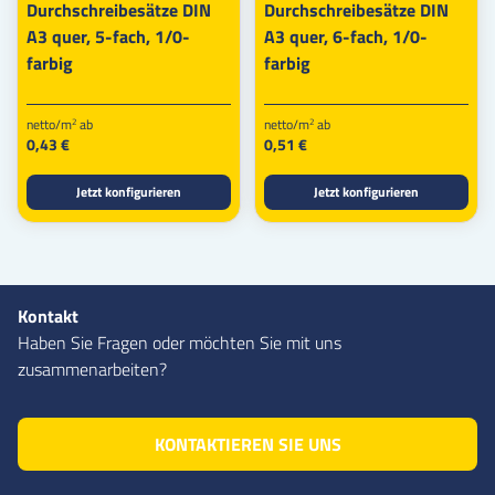
Durchschreibesätze DIN
Durchschreibesätze DIN
A3 quer, 5-fach, 1/0-
A3 quer, 6-fach, 1/0-
farbig
farbig
netto/m
ab
netto/m
ab
2
2
0,43 €
0,51 €
Jetzt konfigurieren
Jetzt konfigurieren
Kontakt
Haben Sie Fragen oder möchten Sie mit uns
zusammenarbeiten?
KONTAKTIEREN SIE UNS