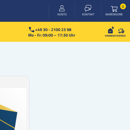
Arti
0
WARENKORB
KONTO
KONTAKT
+49 30 - 2100 23 98
Mo - Fr: 09:00 – 17:30 Uhr