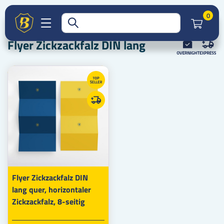
Druckprodukte
Flyer
Flyer gefalzt
Startseite
Artik
0
Flyer Zickzackfalz DIN lang
Flyer Zickzackfalz
Flyer Zickzackfalz DIN lang
Flyer Zickzackfalz DIN
lang quer, horizontaler
Zickzackfalz, 8-seitig