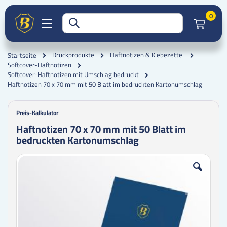
Artik
0
Druckprodukte
Haftnotizen & Klebezettel
Startseite
Softcover-Haftnotizen
Softcover-Haftnotizen mit Umschlag bedruckt
Haftnotizen 70 x 70 mm mit 50 Blatt im bedruckten Kartonumschlag
Preis-Kalkulator
Haftnotizen 70 x 70 mm mit 50 Blatt im
bedruckten Kartonumschlag
Zum
Zum
Ende
Anfang
der
der
Bildgalerie
Bildgalerie
springen
springen