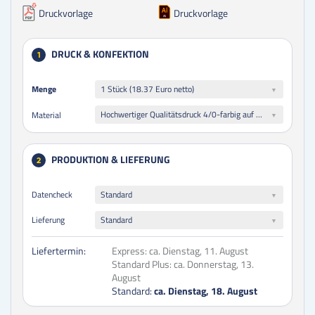
Druckvorlage
Druckvorlage
DRUCK & KONFEKTION
1
Menge
Menge
1 Stück (18.37 Euro netto)
Hochwertiger Qualitätsdruck 4/0-farbig auf 300 g/m² Softcover-Kartonumschlag
Material
PRODUKTION & LIEFERUNG
2
Datencheck
Standard
Lieferung
Standard
Liefertermin:
Express:
ca. Dienstag, 11. August
Standard Plus:
ca. Donnerstag, 13.
August
Standard:
ca. Dienstag, 18. August