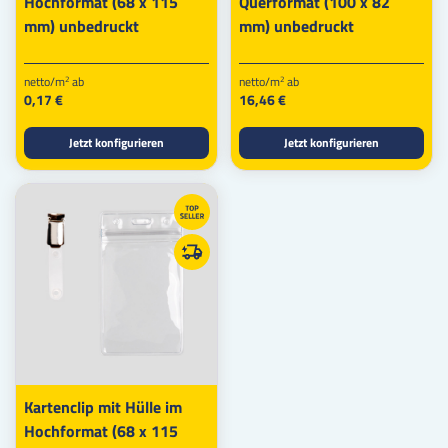
Hochformat (68 x 115
Querformat (100 x 82
mm) unbedruckt
mm) unbedruckt
netto/m
ab
netto/m
ab
2
2
0,17 €
16,46 €
Jetzt konfigurieren
Jetzt konfigurieren
Kartenclip mit Hülle im
Hochformat (68 x 115