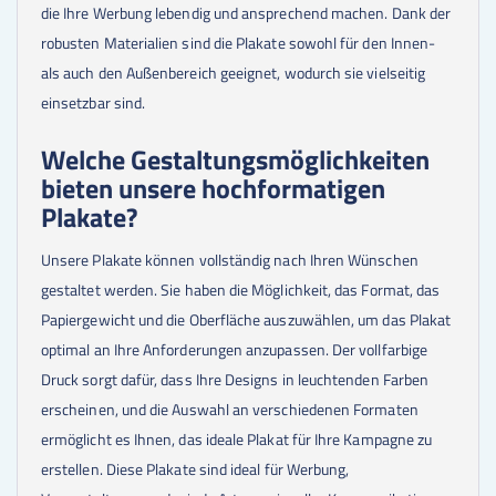
die Ihre Werbung lebendig und ansprechend machen. Dank der
2500
Stk.
0,25 €
2750
Stk.
0,26 €
robusten Materialien sind die Plakate sowohl für den Innen-
3000
Stk.
0,24 €
als auch den Außenbereich geeignet, wodurch sie vielseitig
3250
Stk.
0,25 €
einsetzbar sind.
3500
Stk.
0,23 €
3750
Stk.
0,24 €
Welche Gestaltungsmöglichkeiten
4000
Stk.
0,23 €
4250
Stk.
0,24 €
bieten unsere hochformatigen
4500
Stk.
0,23 €
Plakate?
4750
Stk.
0,23 €
5000
Stk.
0,22 €
Unsere Plakate können vollständig nach Ihren Wünschen
5500
Stk.
0,22 €
6000
Stk.
0,22 €
gestaltet werden. Sie haben die Möglichkeit, das Format, das
6500
Stk.
0,22 €
Papiergewicht und die Oberfläche auszuwählen, um das Plakat
7000
Stk.
0,22 €
optimal an Ihre Anforderungen anzupassen. Der vollfarbige
7500
Stk.
0,22 €
8000
Stk.
0,21 €
Druck sorgt dafür, dass Ihre Designs in leuchtenden Farben
8500
Stk.
0,21 €
erscheinen, und die Auswahl an verschiedenen Formaten
9000
Stk.
0,21 €
9500
Stk.
0,21 €
ermöglicht es Ihnen, das ideale Plakat für Ihre Kampagne zu
10000
Stk.
0,21 €
erstellen. Diese Plakate sind ideal für Werbung,
11000
Stk.
0,21 €