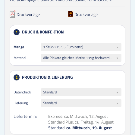
Druckvorlage
Druckvorlage
DRUCK & KONFEKTION
1
Menge
Menge
1 Stück (19.95 Euro netto)
Alle Plakate gleiches Motiv: 135g hochwertiger Qualitätsdruck matt
Material
PRODUKTION & LIEFERUNG
2
Datencheck
Standard
Lieferung
Standard
Liefertermin:
Express:
ca. Mittwoch, 12. August
Standard Plus:
ca. Freitag, 14. August
Standard:
ca. Mittwoch, 19. August