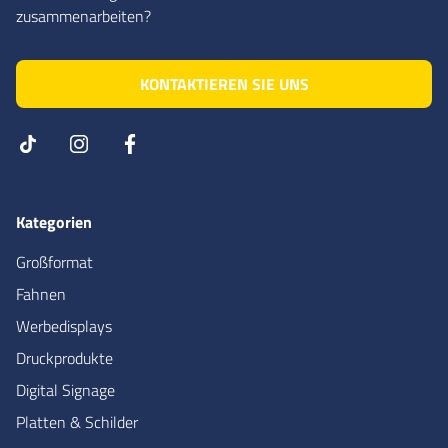
100000
Stk.
0,21 €
zusammenarbeiten?
KONTAKTIEREN SIE UNS
Kategorien
Großformat
Fahnen
Werbedisplays
Druckprodukte
Digital Signage
Platten & Schilder