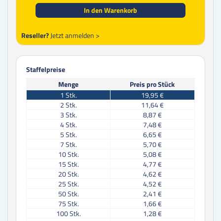
In den Warenkorb
Reseller?
Jetzt anmelden >
Staffelpreise
Menge
Preis pro Stück
1
Stk.
19,95 €
2
Stk.
11,64 €
3
Stk.
8,87 €
4
Stk.
7,48 €
5
Stk.
6,65 €
7
Stk.
5,70 €
10
Stk.
5,08 €
15
Stk.
4,77 €
20
Stk.
4,62 €
25
Stk.
4,52 €
50
Stk.
2,41 €
75
Stk.
1,66 €
100
Stk.
1,28 €