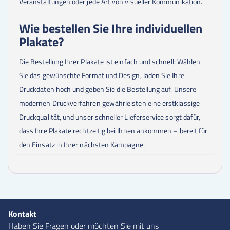
Veranstaltungen oder jede Art von visueller Kommunikation.
12000
Stk.
0,21 €
13000
Stk.
0,21 €
Wie bestellen Sie Ihre individuellen
14000
Stk.
0,21 €
15000
Stk.
0,21 €
Plakate?
16000
Stk.
0,21 €
17000
Stk.
0,21 €
Die Bestellung Ihrer Plakate ist einfach und schnell: Wählen
18000
Stk.
0,21 €
Sie das gewünschte Format und Design, laden Sie Ihre
19000
Stk.
0,21 €
20000
Stk.
0,21 €
Druckdaten hoch und geben Sie die Bestellung auf. Unsere
25000
Stk.
0,21 €
modernen Druckverfahren gewährleisten eine erstklassige
30000
Stk.
0,21 €
Druckqualität, und unser schneller Lieferservice sorgt dafür,
35000
Stk.
0,21 €
40000
Stk.
0,21 €
dass Ihre Plakate rechtzeitig bei Ihnen ankommen – bereit für
45000
Stk.
0,21 €
den Einsatz in Ihrer nächsten Kampagne.
50000
Stk.
0,21 €
60000
Stk.
0,21 €
70000
Stk.
0,21 €
75000
Stk.
0,21 €
80000
Stk.
0,21 €
85000
Stk.
0,21 €
90000
Stk.
0,21 €
Kontakt
95000
Stk.
0,21 €
Haben Sie Fragen oder möchten Sie mit uns