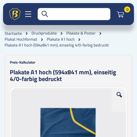
Artik
0
Druckprodukte
Plakate & Poster
Startseite
Plakat Hochformat
Plakate A1 hoch
Plakate A1 hoch (594x841 mm), einseitig 4/0-farbig bedruckt
Preis-Kalkulator
Plakate A1 hoch (594x841 mm), einseitig
4/0-farbig bedruckt
Zum
Zum
Ende
Anfang
der
der
Bildgalerie
Bildgalerie
springen
springen