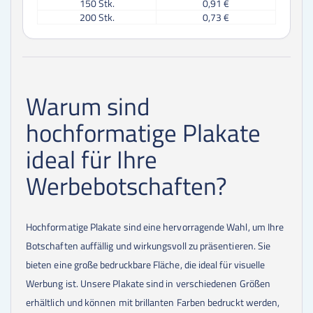
150
Stk.
0,91 €
200
Stk.
0,73 €
250
Stk.
0,63 €
300
Stk.
0,57 €
350
Stk.
0,52 €
400
Stk.
0,47 €
450
Stk.
0,45 €
Warum sind
500
Stk.
0,41 €
550
Stk.
0,40 €
hochformatige Plakate
600
Stk.
0,38 €
650
Stk.
0,38 €
ideal für Ihre
700
Stk.
0,36 €
750
Stk.
0,35 €
Werbebotschaften?
800
Stk.
0,33 €
850
Stk.
0,34 €
900
Stk.
0,32 €
Hochformatige Plakate sind eine hervorragende Wahl, um Ihre
950
Stk.
0,31 €
1000
Stk.
0,30 €
Botschaften auffällig und wirkungsvoll zu präsentieren. Sie
1250
Stk.
0,30 €
bieten eine große bedruckbare Fläche, die ideal für visuelle
1500
Stk.
0,28 €
1750
Stk.
0,29 €
Werbung ist. Unsere Plakate sind in verschiedenen Größen
2000
Stk.
0,26 €
erhältlich und können mit brillanten Farben bedruckt werden,
2250
Stk.
0,27 €