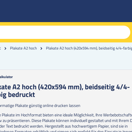
Plakate A2 hoch (420x594 mm), beidseitig 4/4-farbi
t
Plakate A2 hoch
alkulator
g
kate A2 hoch (420x594 mm), beidseitig 4/4-
big bedruckt
erie
en
rmatige Plakate günstig online drucken lassen
 Plakate im Hochformat bieten eine ideale Möglichkeit, Ihre Werbebotschaf
iv zu präsentieren. Diese Plakate können individuell gestaltet und mit Ihrem 
der Text bedruckt werden. Hergestellt aus hochwertigem Papier, sind sie in
iedenen Formaten erhältlich und eignen sich perfekt für den Einsatz in Inne