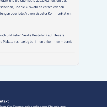
gewicht und die Oberfläche auszuwählen, um das
60000
Stk.
0,14 €
70000
Stk.
0,14 €
erscheinen, und die Auswahl an verschiedenen
75000
Stk.
0,14 €
ltungen oder jede Art von visueller Kommunikation.
80000
Stk.
0,14 €
85000
Stk.
0,14 €
90000
Stk.
0,14 €
95000
Stk.
0,14 €
100000
Stk.
0,14 €
hoch und geben Sie die Bestellung auf. Unsere
re Plakate rechtzeitig bei Ihnen ankommen – bereit
ntakt
ben Sie Fragen oder möchten Sie mit uns