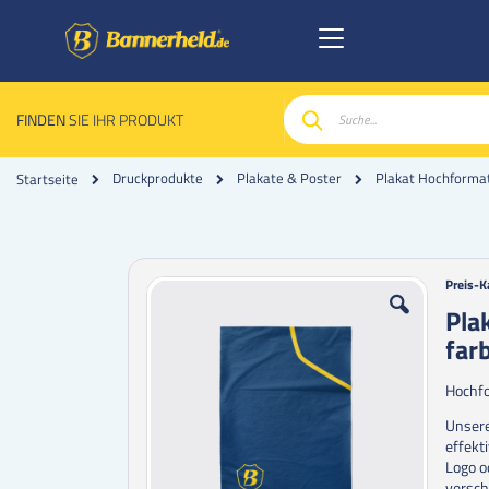
FINDEN
SIE IHR PRODUKT
Suche
Druckprodukte
Plakate & Poster
Plakat Hochforma
Startseite
Zum
Zum
Preis-K
Ende
Anfan
Pla
der
der
far
Bildgalerie
Bildgal
springen
spring
Hochfo
Unsere
effekt
Logo o
versch