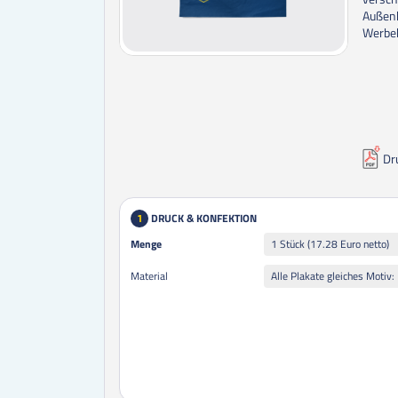
Außenb
Werbek
Dr
DRUCK & KONFEKTION
1
Menge
Menge
1 Stück (17.28 Euro netto)
Material