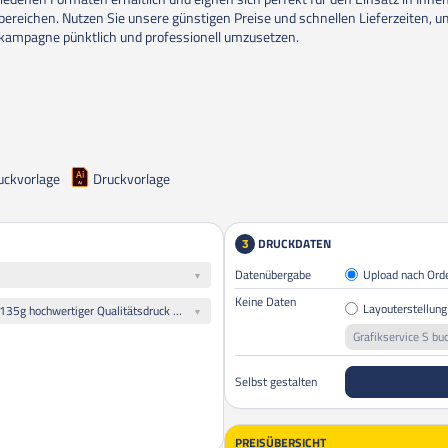
ereichen. Nutzen Sie unsere günstigen Preise und schnellen Lieferzeiten, u
ampagne pünktlich und professionell umzusetzen.
uckvorlage
Druckvorlage
DRUCKDATEN
3
Datenübergabe
Upload nach Ord
Keine Daten
Layouterstellung
Alle Plakate gleiches Motiv: 135g hochwertiger Qualitätsdruck glänzend
Grafikservice S bu
Selbst gestalten
PREISÜBERSICHT