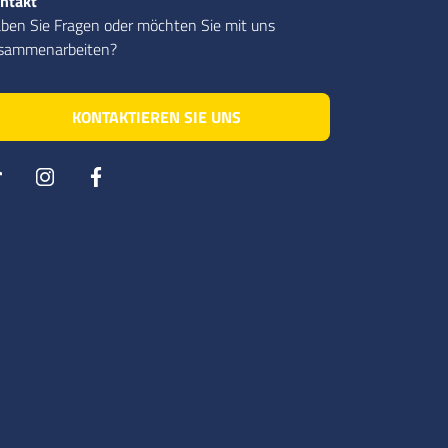
ntakt
60000
Stk.
0,41 €
70000
Stk.
0,41 €
ben Sie Fragen oder möchten Sie mit uns
75000
Stk.
0,41 €
sammenarbeiten?
80000
Stk.
0,41 €
85000
Stk.
0,41 €
90000
Stk.
0,41 €
KONTAKTIEREN SIE UNS
95000
Stk.
0,41 €
100000
Stk.
0,41 €