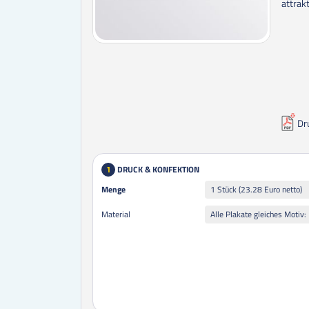
attrak
Dr
DRUCK & KONFEKTION
1
Menge
Menge
1 Stück (23.28 Euro netto)
Material