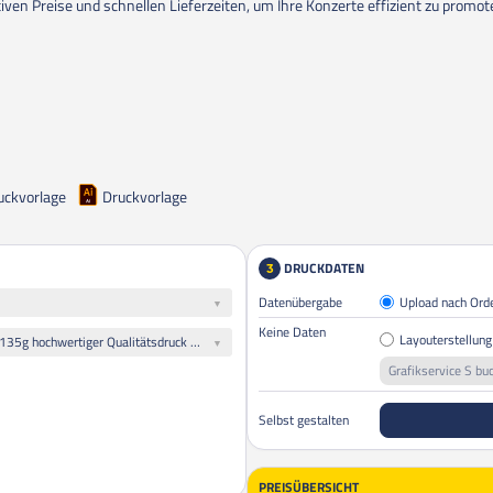
tiven Preise und schnellen Lieferzeiten, um Ihre Konzerte effizient zu promot
uckvorlage
Druckvorlage
DRUCKDATEN
3
Datenübergabe
Upload nach Ord
Keine Daten
Layouterstellung
Alle Plakate gleiches Motiv: 135g hochwertiger Qualitätsdruck matt
Grafikservice S bu
Selbst gestalten
PREISÜBERSICHT