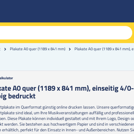
Plakate A0 quer (1189 x 841 mm), e
t
Plakate A0 quer (1189 x 841 mm)
alkulator
g
kate A0 quer (1189 x 841 mm), einseitig 4/0
big bedruckt
erie
en
tplakate im Querformat günstig online drucken lassen. Unsere querformati
tplakate sind ideal, um Ihre Musikveranstaltungen auffällig und professionell
en. Diese Plakate können individuell gestaltet und mit Ihrem Logo, Design o
kt werden. Sie bestehen aus hochwertigem Papier und sind in verschiedene
 erhältlich, perfekt für den Einsatz in Innen- und Außenbereichen. Nutzen S