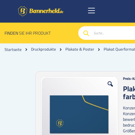
FINDEN
SIE IHR PRODUKT
Suche
Druckprodukte
Plakate & Poster
Plakat Querforma
Startseite
Zum
Zum
Preis-K
Ende
Anfan
Pla
der
der
far
Bildgalerie
Bildgal
springen
spring
Konzer
Konzer
bewerb
bedruc
Größen