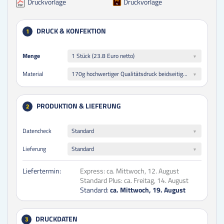
Druckvorlage
Druckvorlage
DRUCK & KONFEKTION
1
Menge
Menge
1 Stück (23.8 Euro netto)
170g hochwertiger Qualitätsdruck beidseitig folienkaschiert glänzend
Material
PRODUKTION & LIEFERUNG
2
Datencheck
Standard
Lieferung
Standard
Liefertermin:
Express:
ca. Mittwoch, 12. August
Standard Plus:
ca. Freitag, 14. August
Standard:
ca. Mittwoch, 19. August
DRUCKDATEN
3