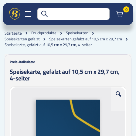
Artik
0
Druckprodukte
Speisekarten
Startseite
Speisekarten gefalzt
Speisekarten gefalzt auf 10,5 cm x 29,7 cm
Speisekarte, gefalzt auf 10,5 cm x 29,7 cm, 4-seiter
Preis-Kalkulator
Speisekarte, gefalzt auf 10,5 cm x 29,7 cm,
4-seiter
Zum
Zum
Ende
Anfang
der
der
Bildgalerie
Bildgalerie
springen
springen