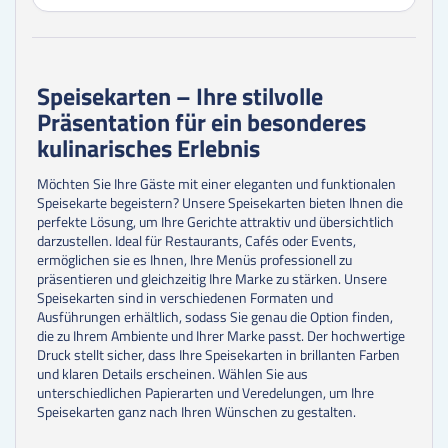
100
Stk.
0,49 €
125
Stk.
0,46 €
150
Stk.
0,43 €
175
Stk.
0,42 €
200
Stk.
0,41 €
Speisekarten – Ihre stilvolle
225
Stk.
0,40 €
Präsentation für ein besonderes
250
Stk.
0,37 €
300
Stk.
0,34 €
kulinarisches Erlebnis
350
Stk.
0,33 €
400
Stk.
0,32 €
Möchten Sie Ihre Gäste mit einer eleganten und funktionalen
450
Stk.
0,32 €
Speisekarte begeistern? Unsere Speisekarten bieten Ihnen die
500
Stk.
0,32 €
perfekte Lösung, um Ihre Gerichte attraktiv und übersichtlich
darzustellen. Ideal für Restaurants, Cafés oder Events,
ermöglichen sie es Ihnen, Ihre Menüs professionell zu
präsentieren und gleichzeitig Ihre Marke zu stärken. Unsere
Speisekarten sind in verschiedenen Formaten und
Ausführungen erhältlich, sodass Sie genau die Option finden,
die zu Ihrem Ambiente und Ihrer Marke passt. Der hochwertige
Druck stellt sicher, dass Ihre Speisekarten in brillanten Farben
und klaren Details erscheinen. Wählen Sie aus
unterschiedlichen Papierarten und Veredelungen, um Ihre
Speisekarten ganz nach Ihren Wünschen zu gestalten.