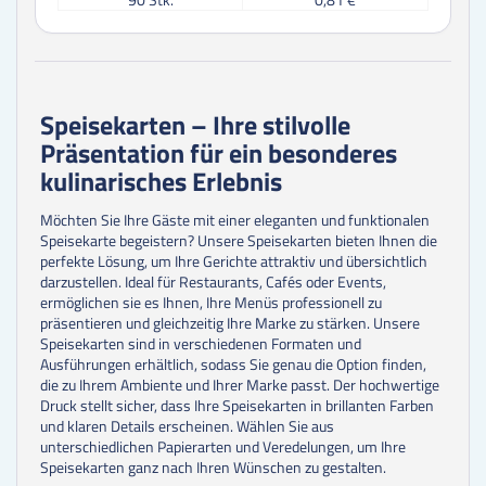
100
Stk.
0,76 €
125
Stk.
0,72 €
150
Stk.
0,69 €
175
Stk.
0,67 €
200
Stk.
0,66 €
Speisekarten – Ihre stilvolle
225
Stk.
0,65 €
Präsentation für ein besonderes
250
Stk.
0,60 €
300
Stk.
0,56 €
kulinarisches Erlebnis
350
Stk.
0,55 €
400
Stk.
0,55 €
Möchten Sie Ihre Gäste mit einer eleganten und funktionalen
450
Stk.
0,54 €
Speisekarte begeistern? Unsere Speisekarten bieten Ihnen die
500
Stk.
0,54 €
perfekte Lösung, um Ihre Gerichte attraktiv und übersichtlich
darzustellen. Ideal für Restaurants, Cafés oder Events,
ermöglichen sie es Ihnen, Ihre Menüs professionell zu
präsentieren und gleichzeitig Ihre Marke zu stärken. Unsere
Speisekarten sind in verschiedenen Formaten und
Ausführungen erhältlich, sodass Sie genau die Option finden,
die zu Ihrem Ambiente und Ihrer Marke passt. Der hochwertige
Druck stellt sicher, dass Ihre Speisekarten in brillanten Farben
und klaren Details erscheinen. Wählen Sie aus
unterschiedlichen Papierarten und Veredelungen, um Ihre
Speisekarten ganz nach Ihren Wünschen zu gestalten.