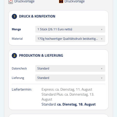
Druckvorlage
Druckvorlage
DRUCK & KONFEKTION
1
Menge
Menge
1 Stück (26.11 Euro netto)
170g hochwertiger Qualitätsdruck beidseitig folienkaschiert glänzend
Material
PRODUKTION & LIEFERUNG
2
Datencheck
Standard
Lieferung
Standard
Liefertermin:
Express:
ca. Dienstag, 11. August
Standard Plus:
ca. Donnerstag, 13.
August
Standard:
ca. Dienstag, 18. August