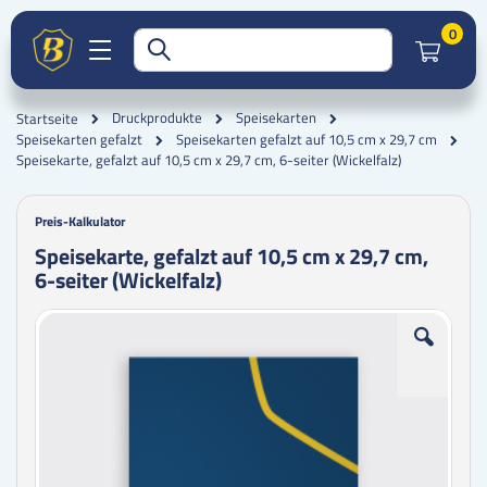
Artik
0
Druckprodukte
Speisekarten
Startseite
Speisekarten gefalzt
Speisekarten gefalzt auf 10,5 cm x 29,7 cm
Speisekarte, gefalzt auf 10,5 cm x 29,7 cm, 6-seiter (Wickelfalz)
Preis-Kalkulator
Speisekarte, gefalzt auf 10,5 cm x 29,7 cm,
6-seiter (Wickelfalz)
Zum
Zum
Ende
Anfang
der
der
Bildgalerie
Bildgalerie
springen
springen