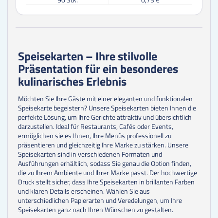
100
Stk.
0,68 €
125
Stk.
0,64 €
150
Stk.
0,61 €
175
Stk.
0,59 €
200
Stk.
0,58 €
Speisekarten – Ihre stilvolle
225
Stk.
0,57 €
Präsentation für ein besonderes
250
Stk.
0,53 €
300
Stk.
0,49 €
kulinarisches Erlebnis
350
Stk.
0,48 €
400
Stk.
0,47 €
Möchten Sie Ihre Gäste mit einer eleganten und funktionalen
450
Stk.
0,47 €
Speisekarte begeistern? Unsere Speisekarten bieten Ihnen die
500
Stk.
0,47 €
perfekte Lösung, um Ihre Gerichte attraktiv und übersichtlich
darzustellen. Ideal für Restaurants, Cafés oder Events,
ermöglichen sie es Ihnen, Ihre Menüs professionell zu
präsentieren und gleichzeitig Ihre Marke zu stärken. Unsere
Speisekarten sind in verschiedenen Formaten und
Ausführungen erhältlich, sodass Sie genau die Option finden,
die zu Ihrem Ambiente und Ihrer Marke passt. Der hochwertige
Druck stellt sicher, dass Ihre Speisekarten in brillanten Farben
und klaren Details erscheinen. Wählen Sie aus
unterschiedlichen Papierarten und Veredelungen, um Ihre
Speisekarten ganz nach Ihren Wünschen zu gestalten.