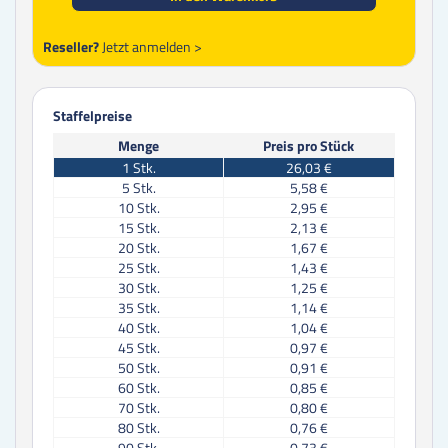
Reseller?
Jetzt anmelden >
Staffelpreise
Menge
Preis pro Stück
1
Stk.
26,03 €
5
Stk.
5,58 €
10
Stk.
2,95 €
15
Stk.
2,13 €
20
Stk.
1,67 €
25
Stk.
1,43 €
30
Stk.
1,25 €
35
Stk.
1,14 €
40
Stk.
1,04 €
45
Stk.
0,97 €
50
Stk.
0,91 €
60
Stk.
0,85 €
70
Stk.
0,80 €
80
Stk.
0,76 €
90
Stk.
0,73 €