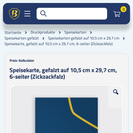
Artik
0
Druckprodukte
Speisekarten
Startseite
Speisekarten gefalzt
Speisekarten gefalzt auf 10,5 cm x 29,7 cm
Speisekarte, gefalzt auf 10,5 cm x 29,7 cm, 6-seiter (Zickzackfalz)
Preis-Kalkulator
Speisekarte, gefalzt auf 10,5 cm x 29,7 cm,
6-seiter (Zickzackfalz)
Zum
Zum
Ende
Anfang
der
der
Bildgalerie
Bildgalerie
springen
springen