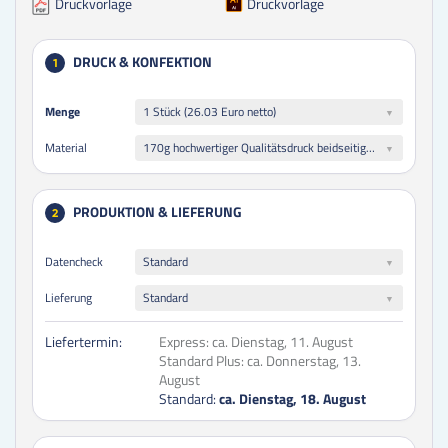
Druckvorlage
Druckvorlage
DRUCK & KONFEKTION
1
Menge
Menge
1 Stück (26.03 Euro netto)
170g hochwertiger Qualitätsdruck beidseitig folienkaschiert glänzend
Material
PRODUKTION & LIEFERUNG
2
Datencheck
Standard
Lieferung
Standard
Liefertermin:
Express:
ca. Dienstag, 11. August
Standard Plus:
ca. Donnerstag, 13.
August
Standard:
ca. Dienstag, 18. August