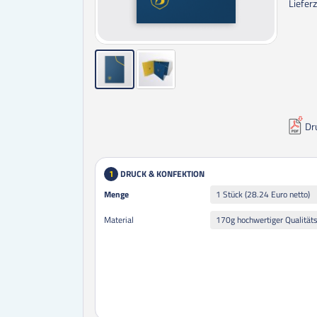
Lieferz
Dr
DRUCK & KONFEKTION
1
Menge
Menge
1 Stück (28.24 Euro netto)
Material