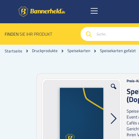
FINDEN
SIE IHR PRODUKT
Suche
Druckprodukte
Speisekarten
Speisekarten gefalzt
Startseite
Zum
Zum
Preis-K
Ende
Anfan
Spe
der
der
(Do
Bildgalerie
Bildgal
springen
spring
Speise
Event 
Cafés 
Gerich
Ihren 