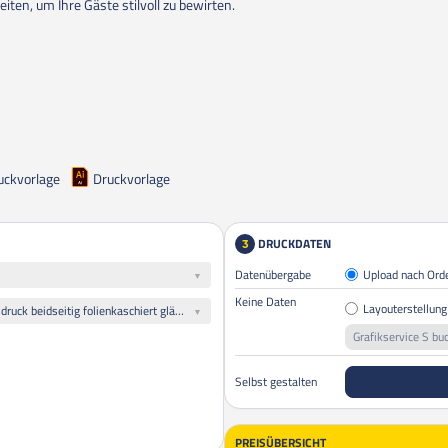
eiten, um Ihre Gäste stilvoll zu bewirten.
uckvorlage
Druckvorlage
DRUCKDATEN
3
Datenübergabe
Upload nach Ord
Keine Daten
Layouterstellung
170g hochwertiger Qualitätsdruck beidseitig folienkaschiert glänzend
Grafikservice S bu
Selbst gestalten
PREISÜBERSICHT