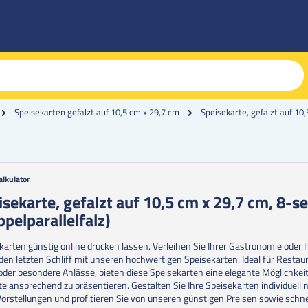
Speisekarte, gefalzt auf 10,
Speisekarten gefalzt auf 10,5 cm x 29,7 cm
alkulator
g
isekarte, gefalzt auf 10,5 cm x 29,7 cm, 8-se
ppelparallelfalz)
erie
en
karten günstig online drucken lassen.
Verleihen Sie Ihrer Gastronomie oder 
den letzten Schliff mit unseren hochwertigen Speisekarten. Ideal für Restau
oder besondere Anlässe, bieten diese Speisekarten eine elegante Möglichkeit
te ansprechend zu präsentieren.
Gestalten Sie Ihre Speisekarten individuell 
Vorstellungen und profitieren Sie von unseren günstigen Preisen sowie schn