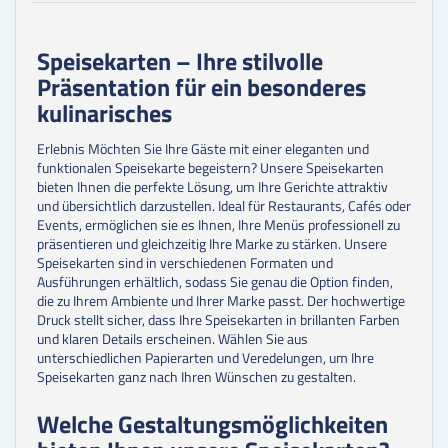
150
Stk.
0,56 €
175
Stk.
0,54 €
200
Stk.
0,53 €
Speisekarten – Ihre stilvolle
225
Stk.
0,51 €
Präsentation für ein besonderes
250
Stk.
0,48 €
300
Stk.
0,44 €
kulinarisches
350
Stk.
0,43 €
400
Stk.
0,43 €
Erlebnis
Möchten Sie Ihre Gäste mit einer eleganten und
450
Stk.
0,42 €
funktionalen Speisekarte begeistern? Unsere Speisekarten
500
Stk.
0,42 €
bieten Ihnen die perfekte Lösung, um Ihre Gerichte attraktiv
und übersichtlich darzustellen. Ideal für Restaurants, Cafés oder
Events, ermöglichen sie es Ihnen, Ihre Menüs professionell zu
präsentieren und gleichzeitig Ihre Marke zu stärken. Unsere
Speisekarten sind in verschiedenen Formaten und
Ausführungen erhältlich, sodass Sie genau die Option finden,
die zu Ihrem Ambiente und Ihrer Marke passt. Der hochwertige
Druck stellt sicher, dass Ihre Speisekarten in brillanten Farben
und klaren Details erscheinen. Wählen Sie aus
unterschiedlichen Papierarten und Veredelungen, um Ihre
Speisekarten ganz nach Ihren Wünschen zu gestalten.
Welche Gestaltungsmöglichkeiten