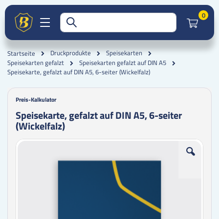
Artik
0
Druckprodukte
Speisekarten
Startseite
Speisekarten gefalzt
Speisekarten gefalzt auf DIN A5
Speisekarte, gefalzt auf DIN A5, 6-seiter (Wickelfalz)
Preis-Kalkulator
Speisekarte, gefalzt auf DIN A5, 6-seiter
(Wickelfalz)
Zum
Zum
Ende
Anfang
der
der
Bildgalerie
Bildgalerie
springen
springen