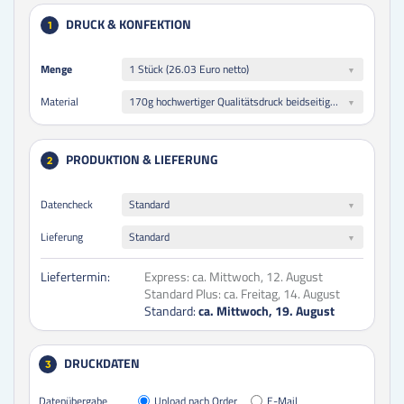
DRUCK & KONFEKTION
1
Menge
Menge
1 Stück (26.03 Euro netto)
170g hochwertiger Qualitätsdruck beidseitig folienkaschiert glänzend
Material
PRODUKTION & LIEFERUNG
2
Datencheck
Standard
Lieferung
Standard
Liefertermin:
Express:
ca. Mittwoch, 12. August
Standard Plus:
ca. Freitag, 14. August
Standard:
ca. Mittwoch, 19. August
DRUCKDATEN
3
Datenübergabe
Upload nach Order
E-Mail