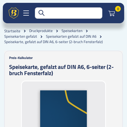
Artik
0
Druckprodukte
Speisekarten
Startseite
Speisekarten gefalzt
Speisekarten gefalzt auf DIN A6
Speisekarte, gefalzt auf DIN A6, 6-seiter (2-bruch Fensterfalz)
Preis-Kalkulator
Speisekarte, gefalzt auf DIN A6, 6-seiter (2-
bruch Fensterfalz)
Zum
Zum
Ende
Anfang
der
der
Bildgalerie
Bildgalerie
springen
springen