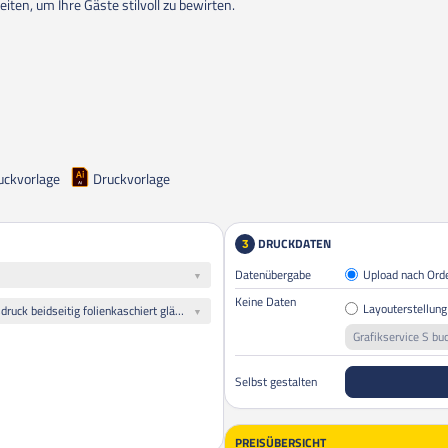
eiten, um Ihre Gäste stilvoll zu bewirten.
uckvorlage
Druckvorlage
DRUCKDATEN
3
Datenübergabe
Upload nach Ord
Keine Daten
Layouterstellung
170g hochwertiger Qualitätsdruck beidseitig folienkaschiert glänzend
Grafikservice S bu
Selbst gestalten
PREISÜBERSICHT