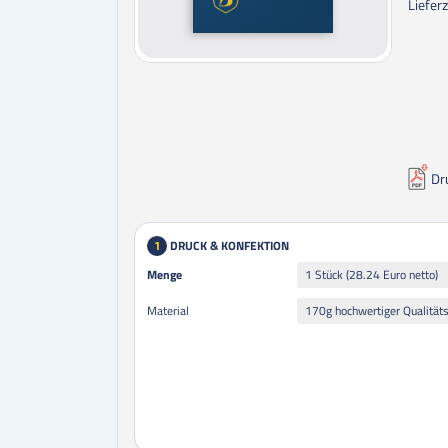
Lieferz
Dr
DRUCK & KONFEKTION
1
Menge
Menge
1 Stück (28.24 Euro netto)
Material