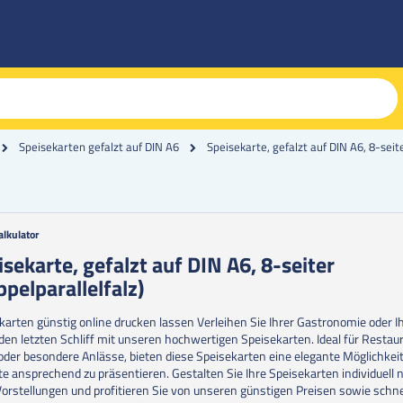
Speisekarte, gefalzt auf DIN A6, 8-seite
Speisekarten gefalzt auf DIN A6
alkulator
g
isekarte, gefalzt auf DIN A6, 8-seiter
ppelparallelfalz)
erie
en
karten günstig online drucken lassen Verleihen Sie Ihrer Gastronomie oder 
den letzten Schliff mit unseren hochwertigen Speisekarten. Ideal für Restau
oder besondere Anlässe, bieten diese Speisekarten eine elegante Möglichkeit
te ansprechend zu präsentieren. Gestalten Sie Ihre Speisekarten individuell 
Vorstellungen und profitieren Sie von unseren günstigen Preisen sowie schn