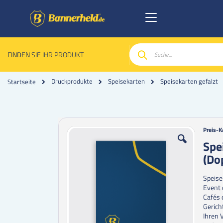
FINDEN
SIE IHR PRODUKT
Suche
Druckprodukte
Speisekarten
Speisekarten gefalzt
Startseite
Zum
Zum
Preis-K
Ende
Anfan
Spe
der
der
(Do
Bildgalerie
Bildgal
springen
spring
Speise
Event 
Cafés 
Gerich
Ihren 