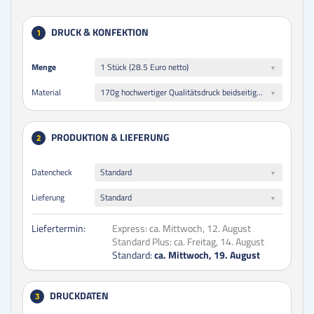
DRUCK & KONFEKTION
1
Menge
Menge
1 Stück (28.5 Euro netto)
170g hochwertiger Qualitätsdruck beidseitig folienkaschiert glänzend
Material
PRODUKTION & LIEFERUNG
2
Datencheck
Standard
Lieferung
Standard
Liefertermin:
Express:
ca. Mittwoch, 12. August
Standard Plus:
ca. Freitag, 14. August
Standard:
ca. Mittwoch, 19. August
DRUCKDATEN
3