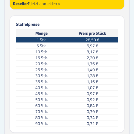
Reseller?
Jetzt anmelden >
Staffelpreise
Menge
Preis pro Stück
1
Stk.
28,50 €
5
Stk.
5,97 €
10
Stk.
3,17 €
15
Stk.
2,20 €
20
Stk.
1,76 €
25
Stk.
1,49 €
30
Stk.
1,28 €
35
Stk.
1,16 €
40
Stk.
1,07 €
45
Stk.
0,97 €
50
Stk.
0,92 €
60
Stk.
0,84 €
70
Stk.
0,79 €
80
Stk.
0,74 €
90
Stk.
0,71 €
100
Stk.
0,66 €