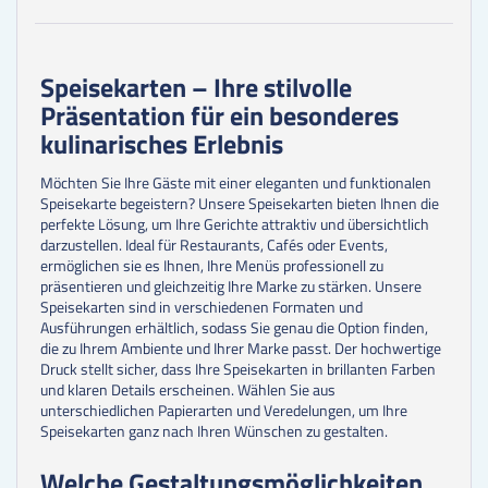
125
Stk.
0,61 €
150
Stk.
0,58 €
175
Stk.
0,56 €
200
Stk.
0,54 €
Speisekarten – Ihre stilvolle
225
Stk.
0,53 €
Präsentation für ein besonderes
250
Stk.
0,49 €
300
Stk.
0,45 €
kulinarisches Erlebnis
350
Stk.
0,44 €
400
Stk.
0,43 €
Möchten Sie Ihre Gäste mit einer eleganten und funktionalen
450
Stk.
0,43 €
Speisekarte begeistern? Unsere Speisekarten bieten Ihnen die
500
Stk.
0,42 €
perfekte Lösung, um Ihre Gerichte attraktiv und übersichtlich
darzustellen. Ideal für Restaurants, Cafés oder Events,
ermöglichen sie es Ihnen, Ihre Menüs professionell zu
präsentieren und gleichzeitig Ihre Marke zu stärken. Unsere
Speisekarten sind in verschiedenen Formaten und
Ausführungen erhältlich, sodass Sie genau die Option finden,
die zu Ihrem Ambiente und Ihrer Marke passt. Der hochwertige
Druck stellt sicher, dass Ihre Speisekarten in brillanten Farben
und klaren Details erscheinen. Wählen Sie aus
unterschiedlichen Papierarten und Veredelungen, um Ihre
Speisekarten ganz nach Ihren Wünschen zu gestalten.
Welche Gestaltungsmöglichkeiten