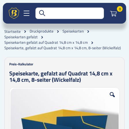
Artik
0
Druckprodukte
Speisekarten
Startseite
Speisekarten gefalzt
Speisekarten gefalzt auf Quadrat 14,8 cm x 14,8 cm
Speisekarte, gefalzt auf Quadrat 14,8 cm x 14,8 cm, 8-seiter (Wickelfalz)
Preis-Kalkulator
Speisekarte, gefalzt auf Quadrat 14,8 cm x
14,8 cm, 8-seiter (Wickelfalz)
Zum
Zum
Ende
Anfang
der
der
Bildgalerie
Bildgalerie
springen
springen