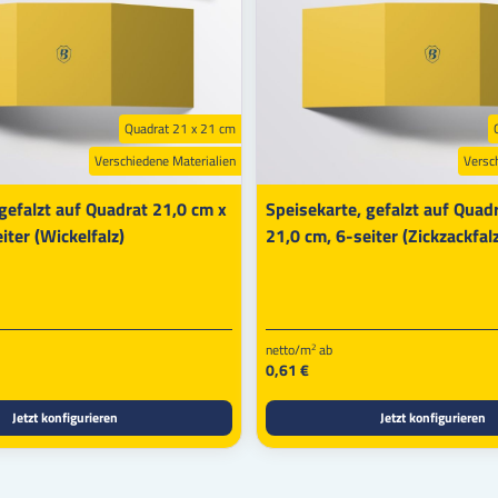
Quadrat 21 x 21 cm
Verschiedene Materialien
Versc
gefalzt auf Quadrat 21,0 cm x
Speisekarte, gefalzt auf Quad
iter (Wickelfalz)
21,0 cm, 6-seiter (Zickzackfal
netto/m
ab
2
0,61 €
Jetzt konfigurieren
Jetzt konfigurieren