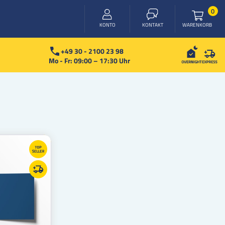
Arti
0
WARENKORB
KONTO
KONTAKT
+49 30 - 2100 23 98
Mo - Fr: 09:00 – 17:30 Uhr