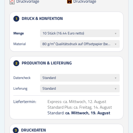
Druckvorlage
Druckvorlage
DRUCK & KONFEKTION
1
Menge
Menge
10 Stück (16.44 Euro netto)
80 g/m² Qualitätsdruck auf Offsetpapier (beschreibbar, Inkjet- und Laserdruck geeignet)
Material
PRODUKTION & LIEFERUNG
2
Datencheck
Standard
Lieferung
Standard
Liefertermin:
Express:
ca. Mittwoch, 12. August
Standard Plus:
ca. Freitag, 14. August
Standard:
ca. Mittwoch, 19. August
DRUCKDATEN
3