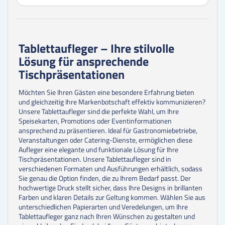
500
Stk.
0,22 €
750
Stk.
0,18 €
1000
Stk.
0,14 €
1250
Stk.
0,17 €
1500
Stk.
0,14 €
Tablettaufleger – Ihre stilvolle
2000
Stk.
0,11 €
Lösung für ansprechende
2500
Stk.
0,09 €
3000
Stk.
0,11 €
Tischpräsentationen
3500
Stk.
0,10 €
4000
Stk.
0,09 €
Möchten Sie Ihren Gästen eine besondere Erfahrung bieten
4500
Stk.
0,08 €
und gleichzeitig Ihre Markenbotschaft effektiv kommunizieren?
5000
Stk.
0,07 €
Unsere Tablettaufleger sind die perfekte Wahl, um Ihre
Speisekarten, Promotions oder Eventinformationen
6000
Stk.
0,08 €
ansprechend zu präsentieren. Ideal für Gastronomiebetriebe,
7000
Stk.
0,07 €
Veranstaltungen oder Catering-Dienste, ermöglichen diese
7500
Stk.
0,07 €
Aufleger eine elegante und funktionale Lösung für Ihre
8000
Stk.
0,08 €
Tischpräsentationen. Unsere Tablettaufleger sind in
9000
Stk.
0,07 €
verschiedenen Formaten und Ausführungen erhältlich, sodass
10000
Stk.
0,06 €
Sie genau die Option finden, die zu Ihrem Bedarf passt. Der
12500
Stk.
0,07 €
hochwertige Druck stellt sicher, dass Ihre Designs in brillanten
15000
Stk.
0,06 €
Farben und klaren Details zur Geltung kommen. Wählen Sie aus
17500
Stk.
0,06 €
unterschiedlichen Papierarten und Veredelungen, um Ihre
20000
Stk.
0,05 €
Tablettaufleger ganz nach Ihren Wünschen zu gestalten und
25000
Stk.
0,05 €