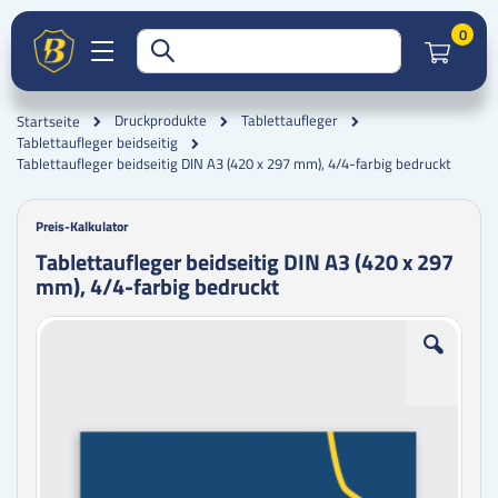
Artik
0
Druckprodukte
Tablettaufleger
Startseite
Tablettaufleger beidseitig
Tablettaufleger beidseitig DIN A3 (420 x 297 mm), 4/4-farbig bedruckt
Preis-Kalkulator
Tablettaufleger beidseitig DIN A3 (420 x 297
mm), 4/4-farbig bedruckt
Zum
Zum
Ende
Anfang
der
der
Bildgalerie
Bildgalerie
springen
springen