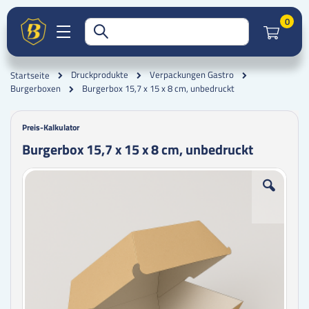
Artik
0
Druckprodukte
Verpackungen Gastro
Startseite
Burgerbox 15,7 x 15 x 8 cm, unbedruckt
Burgerboxen
Preis-Kalkulator
Burgerbox 15,7 x 15 x 8 cm, unbedruckt
Zum
Zum
Ende
Anfang
der
der
Bildgalerie
Bildgalerie
springen
springen