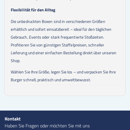
45000
Stk.
0,14 €
50000
Stk.
0,14 €
Flexibilität für den Alltag
60000
Stk.
0,14 €
70000
Stk.
0,14 €
Die unbedruckten Boxen sind in verschiedenen Größen
75000
Stk.
0,14 €
erhältlich und sofort einsatzbereit – ideal für den täglichen
80000
Stk.
0,14 €
Gebrauch, Events oder stark frequentierte Stoßzeiten.
85000
Stk.
0,14 €
90000
Stk.
0,14 €
Profitieren Sie von günstigen Staffelpreisen, schneller
95000
Stk.
0,14 €
Lieferung und einer einfachen Bestellung direkt über unseren
100000
Stk.
0,14 €
Shop.
Wählen Sie Ihre Größe, legen Sie los – und verpacken Sie Ihre
Burger schnell, praktisch und umweltbewusst.
Kontakt
Haben Sie Fragen oder möchten Sie mit uns