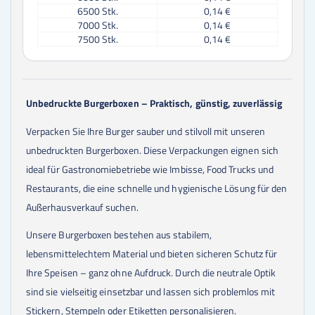
6500
Stk.
0,14 €
7000
Stk.
0,14 €
7500
Stk.
0,14 €
8000
Stk.
0,14 €
8500
Stk.
0,14 €
9000
Stk.
0,14 €
9500
Stk.
0,14 €
Unbedruckte Burgerboxen – Praktisch, günstig, zuverlässig
10000
Stk.
0,14 €
11000
Stk.
0,14 €
Verpacken Sie Ihre Burger sauber und stilvoll mit unseren
12000
Stk.
0,14 €
unbedruckten Burgerboxen. Diese Verpackungen eignen sich
13000
Stk.
0,14 €
14000
Stk.
0,14 €
ideal für Gastronomiebetriebe wie Imbisse, Food Trucks und
15000
Stk.
0,14 €
Restaurants, die eine schnelle und hygienische Lösung für den
16000
Stk.
0,14 €
Außerhausverkauf suchen.
17000
Stk.
0,14 €
18000
Stk.
0,14 €
Unsere Burgerboxen bestehen aus stabilem,
19000
Stk.
0,14 €
20000
Stk.
0,14 €
lebensmittelechtem Material und bieten sicheren Schutz für
25000
Stk.
0,14 €
Ihre Speisen – ganz ohne Aufdruck. Durch die neutrale Optik
30000
Stk.
0,14 €
sind sie vielseitig einsetzbar und lassen sich problemlos mit
35000
Stk.
0,14 €
40000
Stk.
0,14 €
Stickern, Stempeln oder Etiketten personalisieren.