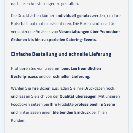
4500
Stk.
0,42 €
nach Ihren Vorstellungen zu gestalten.
4750
Stk.
0,42 €
5000
Stk.
0,43 €
Die Druckflächen können
individuell genutzt
werden, um Ihre
5500
Stk.
0,42 €
Botschaft optimal zu präsentieren. Die Boxen sind ideal für
6000
Stk.
0,41 €
verschiedene Anlässe, von
Veranstaltungen über Promotion-
6500
Stk.
0,39 €
7000
Stk.
0,38 €
Aktionen bis hin zu speziellen Catering-Events
.
7500
Stk.
0,38 €
8000
Stk.
0,38 €
Einfache Bestellung und schnelle Lieferung
8500
Stk.
0,36 €
9000
Stk.
0,36 €
9500
Stk.
0,36 €
Profitieren Sie von unserem
benutzerfreundlichen
10000
Stk.
0,35 €
Bestellprozess
und der
schnellen Lieferung
.
11000
Stk.
0,35 €
12000
Stk.
0,35 €
Wählen Sie Ihre Boxen aus, laden Sie Ihre Druckdaten hoch,
13000
Stk.
0,34 €
und lassen Sie sich von der
Qualität überzeugen
. Mit unseren
14000
Stk.
0,34 €
15000
Stk.
0,34 €
Foodboxen setzen Sie Ihre Produkte
professionell in Szene
16000
Stk.
0,34 €
und hinterlassen einen
bleibenden Eindruck
bei Ihren
17000
Stk.
0,32 €
Kunden.
18000
Stk.
0,32 €
19000
Stk.
0,32 €
20000
Stk.
0,32 €