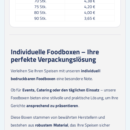
70
Stk.
4,38 €
75
Stk.
4,20 €
80
Stk.
4,00 €
90
Stk.
3,65 €
100
Stk.
3,39 €
125
Stk.
2,87 €
150
Stk.
2,53 €
175
Stk.
2,28 €
200
Stk.
2,10 €
Individuelle Foodboxen – Ihre
225
Stk.
1,96 €
perfekte Verpackungslösung
250
Stk.
1,85 €
300
Stk.
1,60 €
350
Stk.
1,43 €
Verleihen Sie Ihren Speisen mit unseren
individuell
400
Stk.
1,30 €
bedruckbaren Foodboxen
eine besondere Note.
450
Stk.
1,20 €
500
Stk.
1,12 €
Ob für
Events, Catering oder den täglichen Einsatz
– unsere
550
Stk.
1,06 €
Foodboxen bieten eine stilvolle und praktische Lösung, um Ihre
600
Stk.
1,02 €
650
Stk.
0,98 €
Gerichte
ansprechend zu präsentieren
.
700
Stk.
0,95 €
750
Stk.
0,92 €
Diese Boxen stammen von bewährten Herstellern und
800
Stk.
0,90 €
bestehen aus
robustem Material
, das Ihre Speisen sicher
850
Stk.
0,87 €