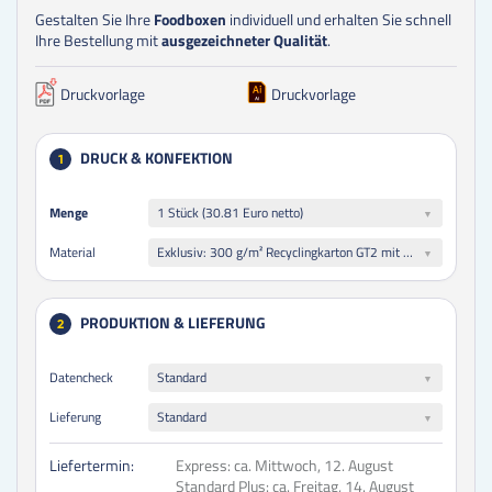
Gestalten Sie Ihre
Foodboxen
individuell und erhalten Sie schnell
Ihre Bestellung mit
ausgezeichneter Qualität
.
Druckvorlage
Druckvorlage
DRUCK & KONFEKTION
1
Menge
Menge
1 Stück (30.81 Euro netto)
Exklusiv: 300 g/m² Recyclingkarton GT2 mit Fettbarriere, einseitig weiß gestrichen
Material
PRODUKTION & LIEFERUNG
2
Datencheck
Standard
Lieferung
Standard
Liefertermin:
Express:
ca. Mittwoch, 12. August
Standard Plus:
ca. Freitag, 14. August