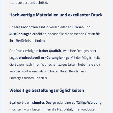
transportiert und schützt.
900
Stk.
0,84 €
950
Stk.
0,81 €
1000
Stk.
0,80 €
Hochwertige Materialien und exzellenter Druck
1100
Stk.
0,76 €
1200
Stk.
0,73 €
Unsere
Foodboxen
sind in verschiedenen
Größen und
1300
Stk.
0,71 €
Ausführungen
erhältlich, sodass Sie die passende Option für
1400
Stk.
0,69 €
1500
Stk.
0,67 €
Ihre Bedürfnisse finden.
1600
Stk.
0,64 €
1700
Stk.
0,63 €
Der Druck erfolgt in
hoher Qualität
, was Ihre Designs oder
1800
Stk.
0,62 €
Logos
eindrucksvoll zur Geltung bringt
. Mit der Möglichkeit,
1900
Stk.
0,60 €
die Boxen nach Ihren Wünschen zu gestalten, heben Sie sich
2000
Stk.
0,59 €
2250
Stk.
0,55 €
von der Konkurrenz ab und bieten Ihren Kunden ein
2500
Stk.
0,52 €
unvergessliches Erlebnis.
2750
Stk.
0,49 €
3000
Stk.
0,48 €
Vielseitige Gestaltungsmöglichkeiten
3250
Stk.
0,46 €
3500
Stk.
0,45 €
3750
Stk.
0,45 €
Egal, ob Sie ein
simples Design
oder eine
auffällige Werbung
4000
Stk.
0,43 €
möchten – wir bieten Ihnen die Flexibilität, Ihre Foodboxen
4250
Stk.
0,43 €