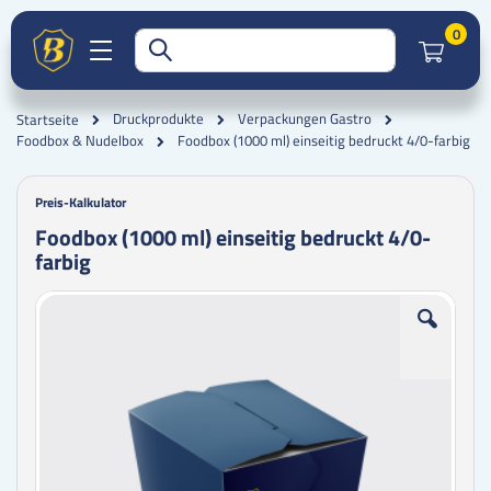
Artik
0
Druckprodukte
Verpackungen Gastro
Startseite
Foodbox (1000 ml) einseitig bedruckt 4/0-farbig
Foodbox & Nudelbox
Preis-Kalkulator
Foodbox (1000 ml) einseitig bedruckt 4/0-
farbig
Zum
Zum
Ende
Anfang
der
der
Bildgalerie
Bildgalerie
springen
springen