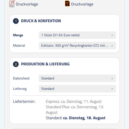
Druckvorlage
Druckvorlage
DRUCK & KONFEKTION
1
Menge
Menge
1 Stück (31.65 Euro netto)
Exklusiv: 300 g/m² Recyclingkarton GT2 mit Fettbarriere, einseitig weiß gestrichen
Material
PRODUKTION & LIEFERUNG
2
Datencheck
Standard
Lieferung
Standard
Liefertermin:
Express:
ca. Dienstag, 11. August
Standard Plus:
ca. Donnerstag, 13.
August
Standard:
ca. Dienstag, 18. August