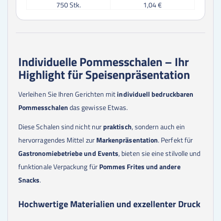
750
Stk.
1,04 €
1000
Stk.
0,88 €
1500
Stk.
0,67 €
2000
Stk.
0,56 €
2500
Stk.
0,52 €
5000
Stk.
0,41 €
Individuelle Pommesschalen – Ihr
7500
Stk.
0,35 €
Highlight für Speisenpräsentation
10000
Stk.
0,29 €
15000
Stk.
0,28 €
20000
Stk.
0,27 €
Verleihen Sie Ihren Gerichten mit
individuell bedruckbaren
Pommesschalen
das gewisse Etwas.
Diese Schalen sind nicht nur
praktisch
, sondern auch ein
hervorragendes Mittel zur
Markenpräsentation
. Perfekt für
Gastronomiebetriebe und Events
, bieten sie eine stilvolle und
funktionale Verpackung für
Pommes Frites und andere
Snacks
.
Hochwertige Materialien und exzellenter Druck