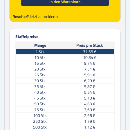
In den Warenkorb
Reseller?
Jetzt anmelden >
Staffelpreise
Menge
Preis pro Stück
1
Stk.
31,65 €
10
Stk.
10,84 €
15
Stk.
9,74 €
20
Stk.
7,31 €
25
Stk.
5,91 €
30
Stk.
6,29 €
35
Stk.
5,87 €
40
Stk.
5,54 €
45
Stk.
5,10 €
50
Stk.
4,63 €
75
Stk.
3,60 €
100
Stk.
2,98 €
250
Stk.
1,79 €
500
Stk.
1,12 €