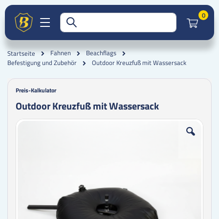
Artik
0
Fahnen
Beachflags
Startseite
Outdoor Kreuzfuß mit Wassersack
Befestigung und Zubehör
Preis-Kalkulator
Outdoor Kreuzfuß mit Wassersack
Zum
Zum
Ende
Anfang
der
der
Bildgalerie
Bildgalerie
springen
springen