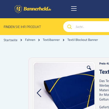
FINDEN
SIE IHR PRODUKT
Suche
Textil Blockout Banner
Fahnen
Textilbanner
Startseite
Zum
Zum
Preis-K
Ende
Anfan
Tex
der
der
Bildgalerie
Bildgal
Das Te
springen
spring
Werbep
Materi
Ihr Mo
Geltu
Gefert