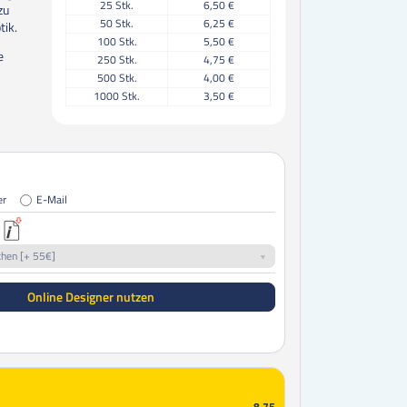
25
Stk.
6,50 €
zu
50
Stk.
6,25 €
tik.
100
Stk.
5,50 €
e
250
Stk.
4,75 €
500
Stk.
4,00 €
1000
Stk.
3,50 €
er
E-Mail
chen [+ 55€]
Online Designer nutzen
8,75