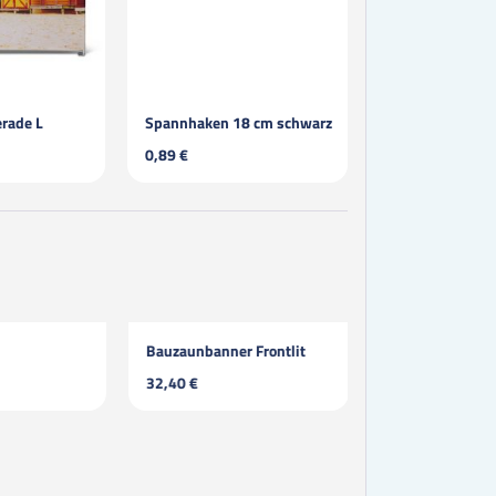
erade L
Spannhaken 18 cm schwarz
Mesh Banner
0,89 €
8,00 €
Bauzaunbanner Frontlit
Fahnen Banner
32,40 €
10,40 €