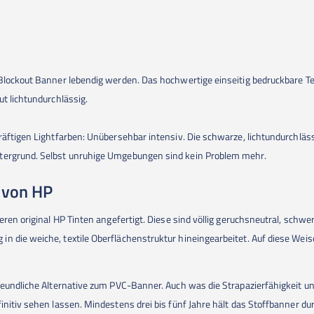
Blockout Banner lebendig werden. Das hochwertige einseitig bedruckbare Te
ut lichtundurchlässig.
räftigen Lightfarben: Unübersehbar intensiv. Die schwarze, lichtundurchläs
ntergrund. Selbst unruhige Umgebungen sind kein Problem mehr.
 von HP
seren original HP Tinten angefertigt. Diese sind völlig geruchsneutral, sch
n die weiche, textile Oberflächenstruktur hineingearbeitet. Auf diese Wei
reundliche Alternative zum PVC-Banner. Auch was die Strapazierfähigkeit und
initiv sehen lassen. Mindestens drei bis fünf Jahre hält das Stoffbanner du