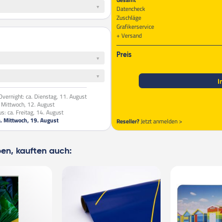
Datencheck
Zuschläge
Grafikerservice
Versand
Preis
I
vernight:
ca. Dienstag, 11. August
. Mittwoch, 12. August
us:
ca. Freitag, 14. August
a. Mittwoch, 19. August
Reseller?
Jetzt anmelden >
ben, kauften auch: