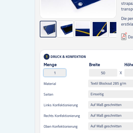
strapa
transp
 und Verstärkung
Die pe
erstkl
Da
DRUCK & KONFEKTION
1
Menge
Breite
Höh
X
Textil Blockout 285 g/m
Material
Einseitig
Seiten
Auf Maß geschnitten
Links Konfektionierung
Auf Maß geschnitten
Rechts Konfektionierung
Auf Maß geschnitten
Oben Konfektionierung