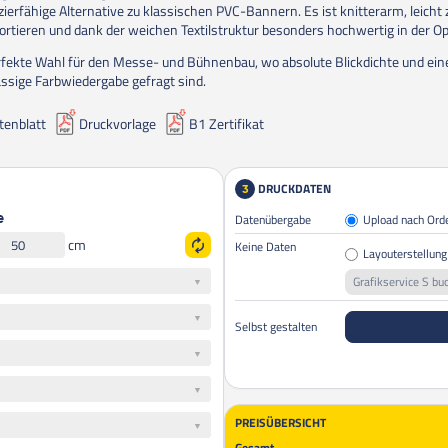
zierfähige Alternative zu klassischen PVC-Bannern. Es ist knitterarm, leicht 
ortieren und dank der weichen Textilstruktur besonders hochwertig in der Op
rfekte Wahl für den Messe- und Bühnenbau, wo absolute Blickdichte und ein
assige Farbwiedergabe gefragt sind.
tenblatt
Druckvorlage
B1 Zertifikat
DRUCKDATEN
3
Datenübergabe
Upload nach Ord
e
cm
Keine Daten
Layouterstellung
Grafikservice S bu
Selbst gestalten
PREISÜBERSICHT
Gesamt