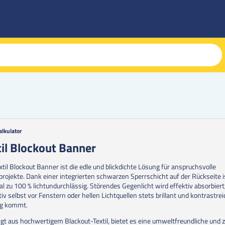
alkulator
g
til Blockout Banner
erie
xtil Blockout Banner ist die edle und blickdichte Lösung für anspruchsvolle
en
rojekte. Dank einer integrierten schwarzen Sperrschicht auf der Rückseite i
al zu 100 % lichtundurchlässig. Störendes Gegenlicht wird effektiv absorbier
tiv selbst vor Fenstern oder hellen Lichtquellen stets brillant und kontrastrei
ng kommt.
igt aus hochwertigem Blackout-Textil, bietet es eine umweltfreundliche und z