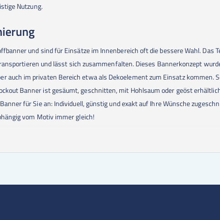
istige Nutzung.
nierung
ffbanner und sind für Einsätze im Innenbereich oft die bessere Wahl. Das Te
t zu transportieren und lässt sich zusammenfalten. Dieses Bannerkonzept wu
er auch im privaten Bereich etwa als Dekoelement zum Einsatz kommen. Se
ockout Banner ist gesäumt, geschnitten, mit Hohlsaum oder geöst erhältli
 Banner für Sie an: Individuell, günstig und exakt auf Ihre Wünsche zugesch
nabhängig vom Motiv immer gleich!