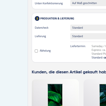
Auf Maß geschnitten
Unten Konfektionierung
PRODUKTION & LIEFERUNG
2
Datencheck
Standard
Lieferung
Standard
Liefertermin:
Sameday / O
Express:
ca
Abholung
Standard Pl
Standard:
c
Kunden, die diesen Artikel gekauft ha