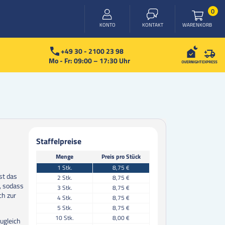
Arti
0
WARENKORB
KONTO
KONTAKT
+49 30 - 2100 23 98
Mo - Fr: 09:00 – 17:30 Uhr
Staffelpreise
Menge
Preis pro Stück
1
Stk.
8,75 €
st das
2
Stk.
8,75 €
t, sodass
3
Stk.
8,75 €
ch zur
4
Stk.
8,75 €
5
Stk.
8,75 €
10
Stk.
8,00 €
ugleich