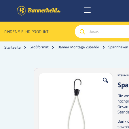
FINDEN
SIE IHR PRODUKT
Suche
Spannhaken 
Großformat
Banner Montage Zubehör
Startseite
Zum
Zum
Preis-K
Ende
Anfan
Spa
der
der
Bildgalerie
Bildgal
Die we
springen
spring
hochpr
Gesamt
Stand
Dank d
sowohl