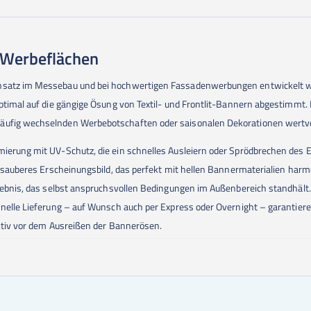
e Werbeflächen
Einsatz im Messebau und bei hochwertigen Fassadenwerbungen entwickelt
optimal auf die gängige Ösung von Textil- und Frontlit-Bannern abgestimmt
äufig wechselnden Werbebotschaften oder saisonalen Dekorationen wertvol
mierung mit UV-Schutz, die ein schnelles Ausleiern oder Sprödbrechen des E
rs sauberes Erscheinungsbild, das perfekt mit hellen Bannermaterialien harm
Ergebnis, das selbst anspruchsvollen Bedingungen im Außenbereich standhäl
chnelle Lieferung – auf Wunsch auch per Express oder Overnight – garantie
ektiv vor dem Ausreißen der Bannerösen.