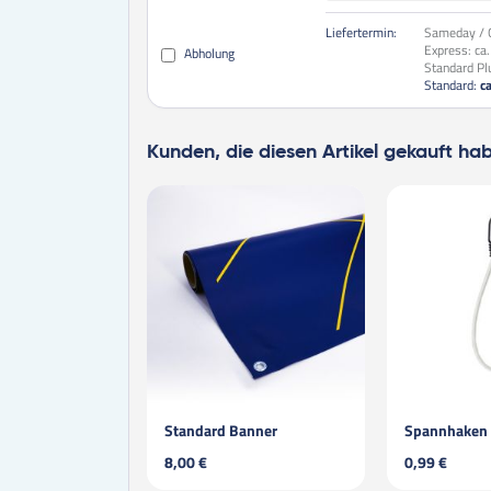
Liefertermin:
Sameday / O
Express:
ca
Abholung
Standard Pl
Standard:
c
Kunden, die diesen Artikel gekauft ha
rd Banner
Spannhaken 25 cm weiß
Mesh Ba
0,99 €
8,00 €