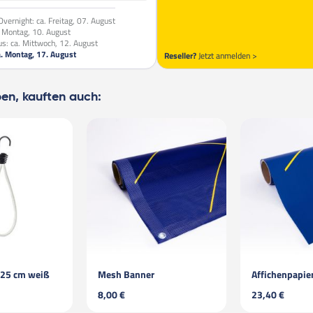
vernight:
ca. Freitag, 07. August
. Montag, 10. August
us:
ca. Mittwoch, 12. August
a. Montag, 17. August
Reseller?
Jetzt anmelden >
ben, kauften auch:
nner
Affichenpapier (Blueback)
23,40 €
28,00 €