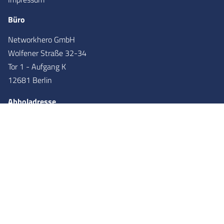
Büro
Networkhero GmbH
Wolfener Straße 32-34
Tor 1 - Aufgang K
12681 Berlin
Abholadresse
Networkhero GmbH
Wolfener Straße 36
Tor 2 - Aufgang X
12681
Berlin
Partner