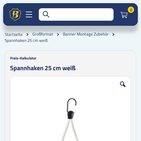
Artik
0
Großformat
Banner Montage Zubehör
Startseite
Spannhaken 25 cm weiß
Preis-Kalkulator
Spannhaken 25 cm weiß
Zum
Zum
Ende
Anfang
der
der
Bildgalerie
Bildgalerie
springen
springen