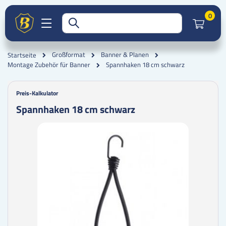
Artik
0
Großformat
Banner & Planen
Startseite
Spannhaken 18 cm schwarz
Montage Zubehör für Banner
Preis-Kalkulator
Spannhaken 18 cm schwarz
Zum
Zum
Ende
Anfang
der
der
Bildgalerie
Bildgalerie
springen
springen