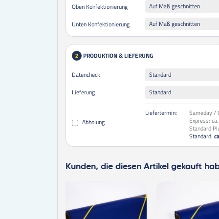
Auf Maß geschnitten
Oben Konfektionierung
Auf Maß geschnitten
Unten Konfektionierung
PRODUKTION & LIEFERUNG
2
Datencheck
Standard
Lieferung
Standard
Liefertermin:
Sameday / O
Express:
ca
Abholung
Standard Pl
Standard:
c
Kunden, die diesen Artikel gekauft ha