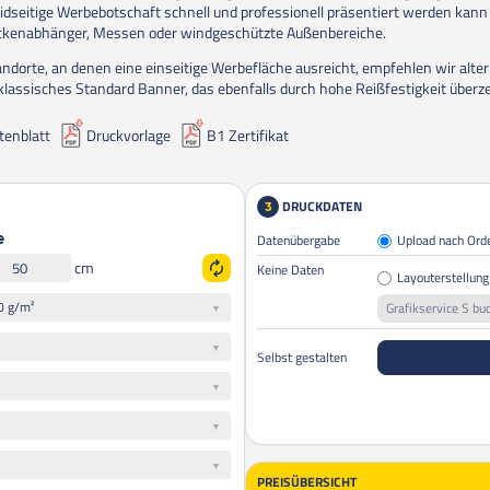
eidseitige Werbebotschaft schnell und professionell präsentiert werden kann 
ckenabhänger, Messen oder windgeschützte Außenbereiche.
andorte, an denen eine einseitige Werbefläche ausreicht, empfehlen wir alter
klassisches Standard Banner, das ebenfalls durch hohe Reißfestigkeit überz
tenblatt
Druckvorlage
B1 Zertifikat
DRUCKDATEN
3
Datenübergabe
Upload nach Ord
e
cm
Keine Daten
Layouterstellung
0 g/m²
Grafikservice S bu
Selbst gestalten
PREISÜBERSICHT