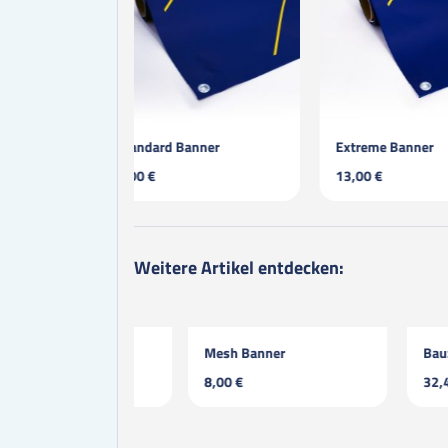
anner
Extreme Banner
Spannhaken 
13,00 €
0,89 €
Weitere Artikel entdecken:
Banner
Mesh Banner
Bauzaunban
8,00 €
32,40 €