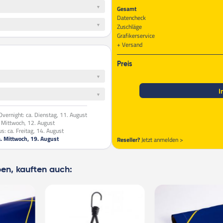
Gesamt
Datencheck
Zuschläge
Grafikerservice
Versand
Preis
I
vernight:
ca. Dienstag, 11. August
. Mittwoch, 12. August
us:
ca. Freitag, 14. August
a. Mittwoch, 19. August
Reseller?
Jetzt anmelden >
ben, kauften auch: