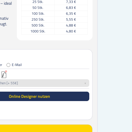
25
Stk.
7,33 €
– ideal
50
Stk.
6,83 €
100
Stk.
6,35 €
nativ
250
Stk.
5,55 €
eugt.
500
Stk.
4,88 €
1000
Stk.
4,80 €
er
E-Mail
chen [+ 55€]
Online Designer nutzen