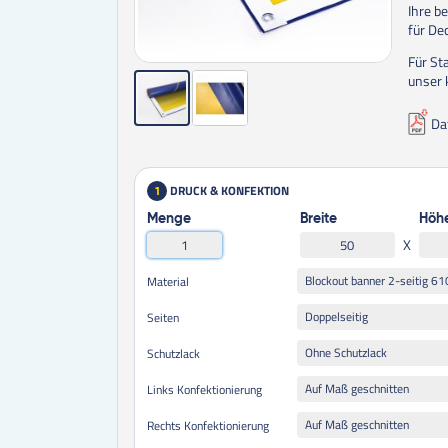
Ihre b
für De
Für St
unser 
Da
DRUCK & KONFEKTION
1
Menge
Breite
Höh
X
Blockout banner 2-seitig 61
Material
Doppelseitig
Seiten
Ohne Schutzlack
Schutzlack
Auf Maß geschnitten
Links Konfektionierung
Auf Maß geschnitten
Rechts Konfektionierung