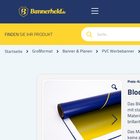
FINDEN
SIE IHR PRODUKT
Suche
Großformat
Banner & Planen
PVC Werbebanner
Startseite
Zum
Zum
Preis-K
Ende
Anfan
Blo
der
der
Bildgalerie
Bildgal
Das Bl
springen
spring
mit st
Materi
brilla
Das Ma
keine 