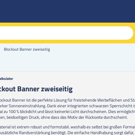
Blockout Banner zweiseitig
alkulator
g
ckout Banner zweiseitig
erie
ockout Banner ist die perfekte Lösung für freistehende Werbeflächen und S
en
arker Sonneneinstrahlung. Dank einer integrierten schwarzen Sperrschicht i
al zu 100 % blickdicht und lässt keinerlei Licht durchscheinen. Dies ermöglich
nten, beidseitigen Druck, ohne dass das Motiv der Rückseite durchscheint.
terial ist extrem robust und formstabil, weshalb es selbst bei großen Forma
zusätzliche Randverstärkung benötigt. Die einfache Handhabung sorgt dafür,