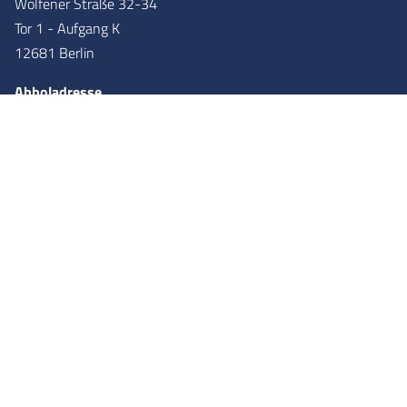
Wolfener Straße 32-34
Tor 1 - Aufgang K
12681 Berlin
Abholadresse
Networkhero GmbH
Wolfener Straße 36
Tor 2 - Aufgang X
12681
Berlin
Partner