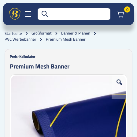
Artik
0
Großformat
Banner & Planen
Startseite
Premium Mesh Banner
PVC Werbebanner
Preis-Kalkulator
Premium Mesh Banner
Zum
Zum
Ende
Anfang
der
der
Bildgalerie
Bildgalerie
springen
springen