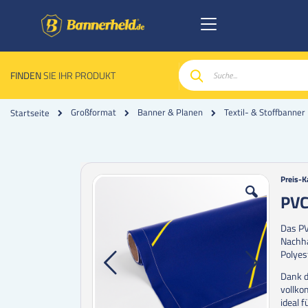
FINDEN
SIE IHR PRODUKT
Suche
Großformat
Banner & Planen
Textil- & Stoffbanner
Startseite
Zum
Zum
Preis-K
Ende
Anfan
PVC
der
der
Bildgalerie
Bildgal
Das PV
springen
spring
Nachha
Polyes
Dank d
vollko
ideal 