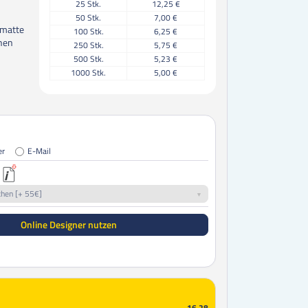
25
Stk.
12,25 €
50
Stk.
7,00 €
 matte
100
Stk.
6,25 €
chen
250
Stk.
5,75 €
500
Stk.
5,23 €
1000
Stk.
5,00 €
er
E-Mail
chen [+ 55€]
Online Designer nutzen
16,28