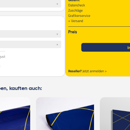
Datencheck
Zuschläge
Grafikerservice
Versand
Preis
I
gust
t
Reseller?
Jetzt anmelden >
ben, kauften auch: