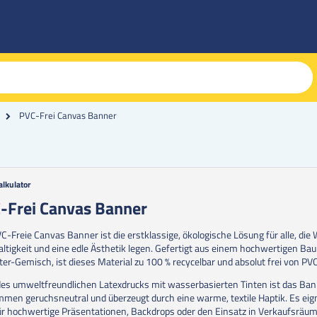
PVC-Frei Canvas Banner
alkulator
g
-Frei Canvas Banner
erie
C-Freie Canvas Banner ist die erstklassige, ökologische Lösung für alle, die 
en
ltigkeit und eine edle Ästhetik legen. Gefertigt aus einem hochwertigen Ba
ter-Gemisch, ist dieses Material zu 100 % recycelbar und absolut frei von PVC
es umweltfreundlichen Latexdrucks mit wasserbasierten Tinten ist das Ba
mmen geruchsneutral und überzeugt durch eine warme, textile Haptik. Es eig
für hochwertige Präsentationen, Backdrops oder den Einsatz in Verkaufsräum