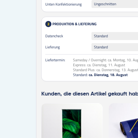
Ungeschnitten
Unten Konfektionierung
PRODUKTION & LIEFERUNG
2
Datencheck
Standard
Lieferung
Standard
Liefertermin:
Sameday / Overnight:
ca. Montag, 10. Au
Express:
ca. Dienstag, 11. August
Standard Plus:
ca. Donnerstag, 13. Augus
Standard:
ca. Dienstag, 18. August
Kunden, die diesen Artikel gekauft ha