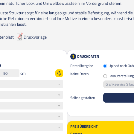
ein natürlicher Look und Umweltbewusstsein im Vordergrund stehen.
buste Struktur sorgt für eine langlebige und stabile Befestigung, während die
äche Reflexionen verhindert und Ihre Motive in einem besonders künstleris
rstrahlen lässt.
tenblatt
Druckvorlage
DRUCKDATEN
3
Datenübergabe
Upload nach Ord
e
cm
Keine Daten
Layouterstellung
Grafikservice S bu
Selbst gestalten
PREISÜBERSICHT
Gesamt