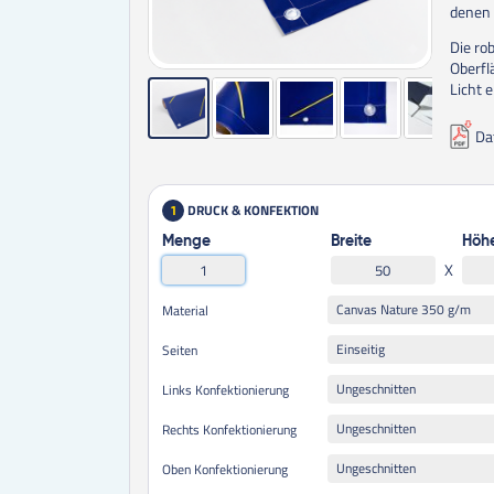
denen 
Die ro
iband
Oberfl
Licht e
Da
DRUCK & KONFEKTION
1
Menge
Breite
Höh
X
Canvas Nature 350 g/m
Material
Einseitig
Seiten
Ungeschnitten
Links Konfektionierung
Ungeschnitten
Rechts Konfektionierung
Ungeschnitten
Oben Konfektionierung