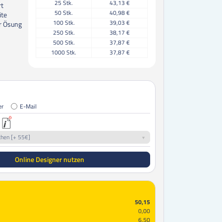
25
Stk.
43,13 €
rt
50
Stk.
40,98 €
ite
100
Stk.
39,03 €
er Ösung
250
Stk.
38,17 €
500
Stk.
37,87 €
1000
Stk.
37,87 €
er
E-Mail
chen [+ 55€]
Online Designer nutzen
50,15
0,00
6,50