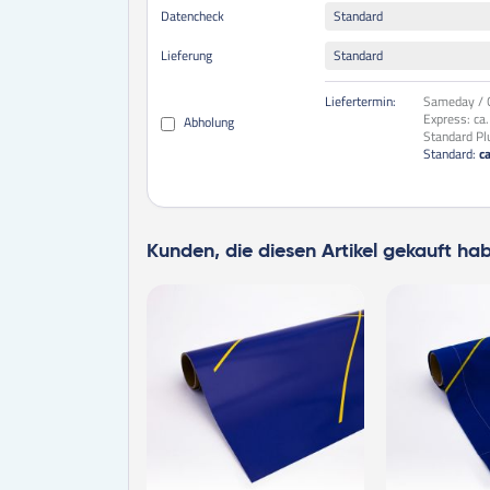
Datencheck
Standard
Lieferung
Standard
Liefertermin:
Sameday / O
Express:
ca
Abholung
Standard Pl
Standard:
c
Kunden, die diesen Artikel gekauft ha