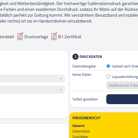
igkeit und Wetterbeständigkeit. Der hochwertige Sublimationsdruck garantie
nte Farben und einen exzellenten Durchdruck, sodass Ihr Motiv auf der Rückse
lbildlich perfekt zur Geltung kommt. Mit verstärktem Besatzband und stabil
 oder rechts) ist sie im Handumdrehen einsatzbereit.
tenblatt
Druckvorlage
B1 Zertifikat
DRUCKDATEN
3
Datenübergabe
Upload nach Ord
Keine Daten
Layouterstellung
Grafikservice S bu
Selbst gestalten
PREISÜBERSICHT
Gesamt
Datencheck
Zuschläge