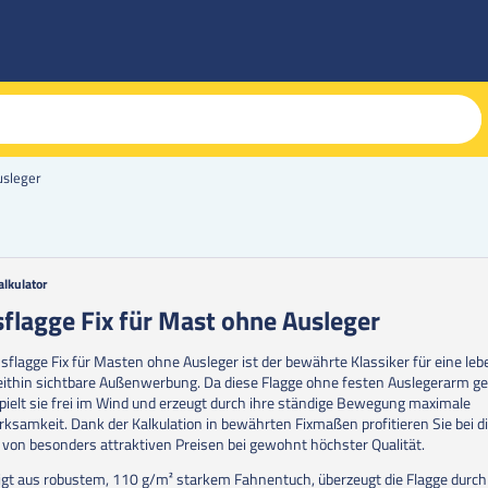
usleger
alkulator
g
sflagge Fix für Mast ohne Ausleger
erie
ssflagge Fix für Masten ohne Ausleger ist der bewährte Klassiker für eine leb
en
ithin sichtbare Außenwerbung. Da diese Flagge ohne festen Auslegerarm ge
spielt sie frei im Wind und erzeugt durch ihre ständige Bewegung maximale
ksamkeit. Dank der Kalkulation in bewährten Fixmaßen profitieren Sie bei 
 von besonders attraktiven Preisen bei gewohnt höchster Qualität.
igt aus robustem, 110 g/m² starkem Fahnentuch, überzeugt die Flagge durch