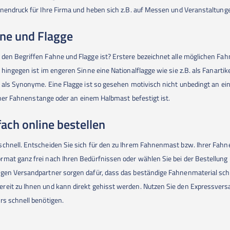
hnendruck für Ihre Firma und heben sich z.B. auf Messen und Veranstaltun
ne und Flagge
den Begriffen Fahne und Flagge ist? Erstere bezeichnet alle möglichen Fa
 hingegen ist im engeren Sinne eine Nationalflagge wie sie z.B. als Fanartik
 als Synonyme. Eine Flagge ist so gesehen motivisch nicht unbedingt an eine
einer Fahnenstange oder an einem Halbmast befestigt ist.
ach online bestellen
schnell. Entscheiden Sie sich für den zu Ihrem Fahnenmast bzw. Ihrer Fah
mat ganz frei nach Ihren Bedürfnissen oder wählen Sie bei der Bestellung 
igen Versandpartner sorgen dafür, dass das beständige Fahnenmaterial sc
reit zu Ihnen und kann direkt gehisst werden. Nutzen Sie den Expressversa
rs schnell benötigen.