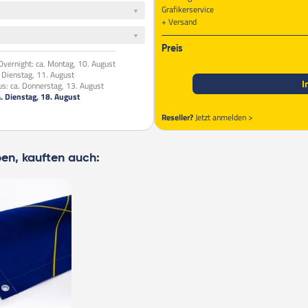
Grafikerservice
Versand
Preis
vernight:
ca. Montag, 10. August
. Dienstag, 11. August
I
us:
ca. Donnerstag, 13. August
a. Dienstag, 18. August
Reseller?
Jetzt anmelden >
ben, kauften auch: