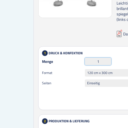
Leicht
brilla
spiege
(links
Da
DRUCK & KONFEKTION
1
Menge
120 cm x 300 cm
Format
Einseitig
Seiten
PRODUKTION & LIEFERUNG
2