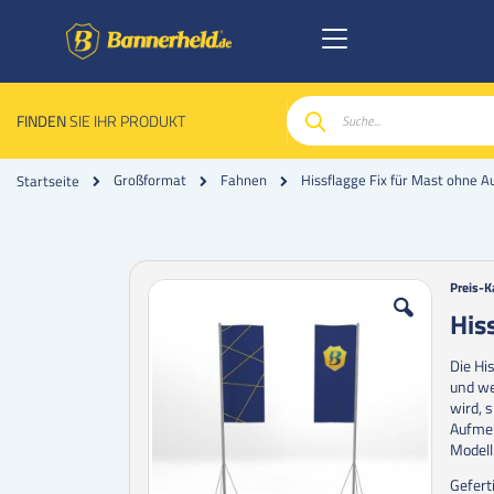
FINDEN
SIE IHR PRODUKT
Suche
Hissflagge Fix für Mast ohne A
Großformat
Fahnen
Startseite
Zum
Zum
Preis-K
Ende
Anfan
His
der
der
Bildgalerie
Bildgal
Die Hi
springen
spring
und we
wird, 
Aufmer
Modell
Gefert