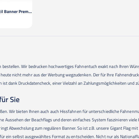
PVC-Frei Textil Banner Premium
n bestellen. Wir bedrucken hochwertiges Fahnentuch exakt nach Ihren Wün
n heute nicht mehr aus der Werbung wegzudenken. Der für Ihre Fahnendruc
n ist dank Druckdatencheck, einer Vielzahl an Zahlungsmöglichkeiten und zü
ür Sie
r außen. Wir bieten Ihnen auch auch Hissfahnen für unterschiedliche Fahne
e Aussehen der Beachflags und deren einfaches System faszinieren viele K
ringt Abwechslung zum regulären Banner. So ist z.B. unsere Gigant Flag m
h für ein selbst ausgewähltes Format zu entscheiden. Nicht nur als National