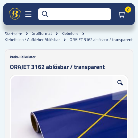
Artik
0
Großformat
Klebefolie
Startseite
ORAJET 3162 ablösbar / transparent
Klebefolien / Aufkleber Ablösbar
Preis-Kalkulator
ORAJET 3162 ablösbar / transparent
Zum
Zum
Ende
Anfang
der
der
Bildgalerie
Bildgalerie
springen
springen