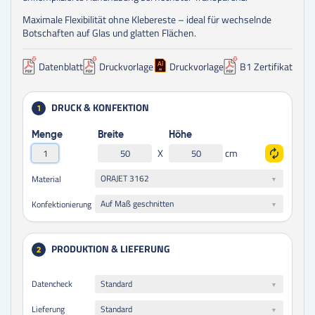
Maximale Flexibilität ohne Klebereste – ideal für wechselnde
Botschaften auf Glas und glatten Flächen.
Datenblatt
Druckvorlage
Druckvorlage
B1 Zertifikat
DRUCK & KONFEKTION
1
Menge
Breite
Höhe
X
cm
ORAJET 3162
Material
Auf Maß geschnitten
Konfektionierung
PRODUKTION & LIEFERUNG
2
Datencheck
Standard
Lieferung
Standard