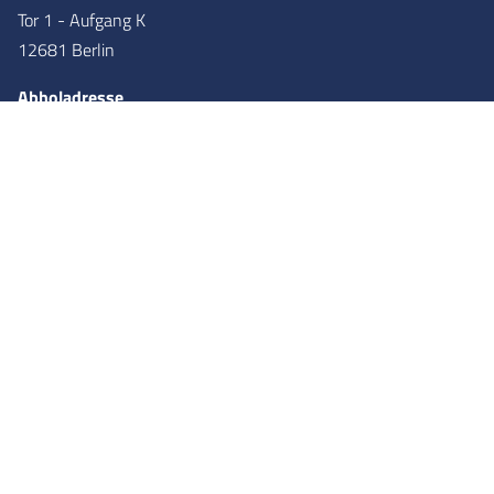
Tor 1 - Aufgang K
12681 Berlin
Abholadresse
Networkhero GmbH
Wolfener Straße 36
Tor 2 - Aufgang X
12681
Berlin
Partner
Kauf auf Rechnung