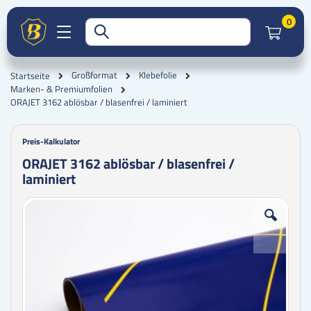
Artik
0
Großformat
Klebefolie
Startseite
Marken- & Premiumfolien
ORAJET 3162 ablösbar / blasenfrei / laminiert
Preis-Kalkulator
ORAJET 3162 ablösbar / blasenfrei /
laminiert
Zum
Zum
Ende
Anfang
der
der
Bildgalerie
Bildgalerie
springen
springen