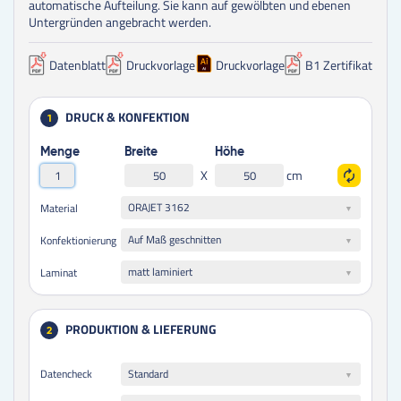
automatische Aufteilung. Sie kann auf gewölbten und ebenen
Untergründen angebracht werden.
Datenblatt
Druckvorlage
Druckvorlage
B1 Zertifikat
DRUCK & KONFEKTION
1
Menge
Breite
Höhe
X
cm
ORAJET 3162
Material
Auf Maß geschnitten
Konfektionierung
matt laminiert
Laminat
PRODUKTION & LIEFERUNG
2
Datencheck
Standard