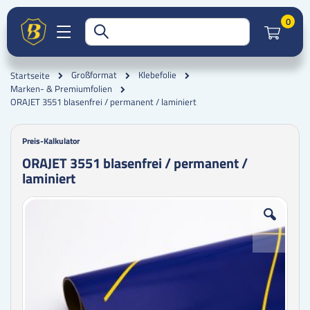
Artik
0
Großformat
Klebefolie
Startseite
Marken- & Premiumfolien
ORAJET 3551 blasenfrei / permanent / laminiert
Preis-Kalkulator
ORAJET 3551 blasenfrei / permanent /
laminiert
Zum
Zum
Ende
Anfang
der
der
Bildgalerie
Bildgalerie
springen
springen