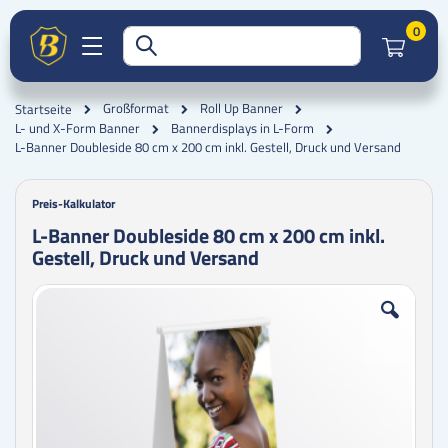
Artik
0
Großformat
Roll Up Banner
Startseite
L- und X-Form Banner
Bannerdisplays in L-Form
L-Banner Doubleside 80 cm x 200 cm inkl. Gestell, Druck und Versand
Preis-Kalkulator
L-Banner Doubleside 80 cm x 200 cm inkl.
Gestell, Druck und Versand
Zum
Zum
Ende
Anfang
der
der
Bildgalerie
Bildgalerie
springen
springen