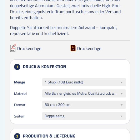
doppelseitige Aluminium-Gestell, zwei individuelle High-End-
Drucke, eine gepolsterte Transporttasche sowie der Versand
bereits enthalten.
Doppelte Sichtbarkeit bei minimalem Aufwand – kompakt,
repräsentativ und hocheffizient.
Druckvorlage
Druckvorlage
DRUCK & KONFEKTION
1
Menge
Menge
1 Stück (108 Euro netto)
Alle Banner gleiches Motiv: Qualitätsdruck auf 180 g/qm PP-Banner, blickdicht, reißfest und PVC-frei (ideal geeignet für brillanten Farbdruck in höchster Qualität)
Material
80 cm x 200 cm
Format
Doppelseitig
Seiten
PRODUKTION & LIEFERUNG
2