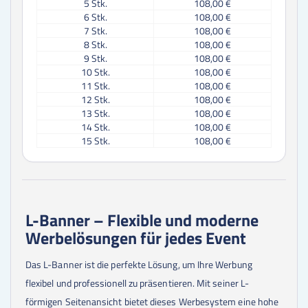
5
Stk.
108,00 €
6
Stk.
108,00 €
7
Stk.
108,00 €
8
Stk.
108,00 €
9
Stk.
108,00 €
10
Stk.
108,00 €
11
Stk.
108,00 €
12
Stk.
108,00 €
13
Stk.
108,00 €
14
Stk.
108,00 €
15
Stk.
108,00 €
16
Stk.
108,00 €
17
Stk.
108,00 €
18
Stk.
108,00 €
19
Stk.
108,00 €
20
Stk.
108,00 €
L-Banner – Flexible und moderne
21
Stk.
108,00 €
Werbelösungen für jedes Event
22
Stk.
108,00 €
23
Stk.
108,00 €
24
Stk.
108,00 €
Das L-Banner ist die perfekte Lösung, um Ihre Werbung
25
Stk.
108,00 €
flexibel und professionell zu präsentieren. Mit seiner L-
30
Stk.
108,00 €
förmigen Seitenansicht bietet dieses Werbesystem eine hohe
35
Stk.
108,00 €