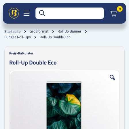
Artik
0
Großformat
Roll Up Banner
Startseite
Roll-Up Double Eco
Budget Roll-Ups
Preis-Kalkulator
Roll-Up Double Eco
Zum
Zum
Ende
Anfang
der
der
Bildgalerie
Bildgalerie
springen
springen