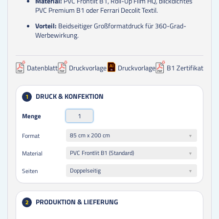
Material:
PVC Frontlit B1, Roll-Up Film HQ, blickdichtes
PVC Premium B1 oder Ferrari Decolit Textil.
Vorteil:
Beidseitiger Großformatdruck für 360-Grad-
Werbewirkung.
Datenblatt
Druckvorlage
Druckvorlage
B1 Zertifikat
DRUCK & KONFEKTION
1
Menge
85 cm x 200 cm
Format
PVC Frontlit B1 (Standard)
Material
Doppelseitig
Seiten
PRODUKTION & LIEFERUNG
2