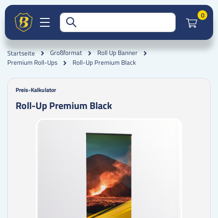
Artik
0
Großformat
Roll Up Banner
Startseite
Roll-Up Premium Black
Premium Roll-Ups
Preis-Kalkulator
Roll-Up Premium Black
Zum
Zum
Ende
Anfang
der
der
Bildgalerie
Bildgalerie
springen
springen