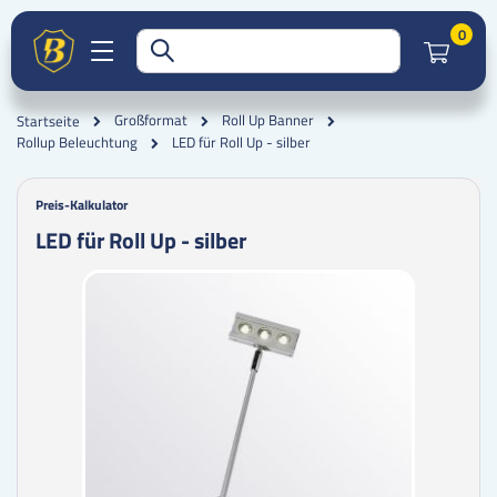
Artik
0
Großformat
Roll Up Banner
Startseite
LED für Roll Up - silber
Rollup Beleuchtung
Preis-Kalkulator
LED für Roll Up - silber
Zum
Zum
Ende
Anfang
der
der
Bildgalerie
Bildgalerie
springen
springen