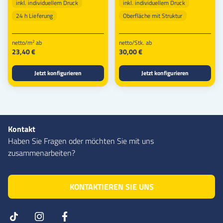
inkl. individuellem Druck
inkl. individuellem Druck
24 h Lieferung
Oberfläche mit Struktur
netto/m
ab
netto/Stk. ab
2
23,40 €
30,00 €
Jetzt konfigurieren
Jetzt konfigurieren
Kontakt
Haben Sie Fragen oder möchten Sie mit uns
zusammenarbeiten?
KONTAKTIEREN SIE UNS