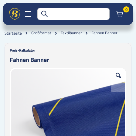
Artik
0
Fahnen Banner
Großformat
Textilbanner
Startseite
Preis-Kalkulator
Fahnen Banner
Zum
Zum
Ende
Anfang
der
der
Bildgalerie
Bildgalerie
springen
springen