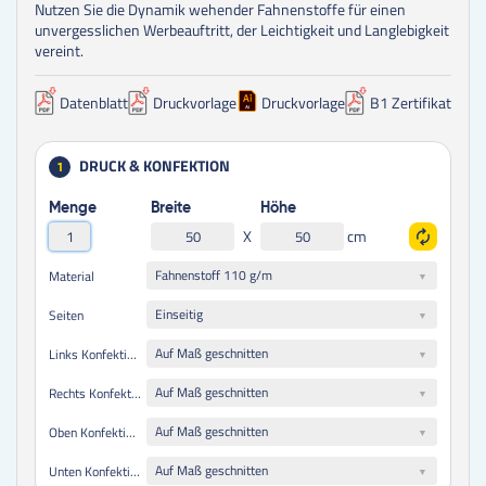
Nutzen Sie die Dynamik wehender Fahnenstoffe für einen
unvergesslichen Werbeauftritt, der Leichtigkeit und Langlebigkeit
vereint.
Datenblatt
Druckvorlage
Druckvorlage
B1 Zertifikat
DRUCK & KONFEKTION
1
Menge
Breite
Höhe
X
cm
Fahnenstoff 110 g/m
Material
Einseitig
Seiten
Auf Maß geschnitten
Links Konfektionierung
Auf Maß geschnitten
Rechts Konfektionierung
Auf Maß geschnitten
Oben Konfektionierung
Auf Maß geschnitten
Unten Konfektionierung