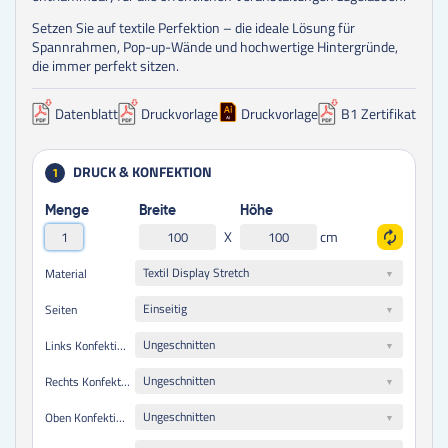
Setzen Sie auf textile Perfektion – die ideale Lösung für
Spannrahmen, Pop-up-Wände und hochwertige Hintergründe,
die immer perfekt sitzen.
Datenblatt
Druckvorlage
Druckvorlage
B1 Zertifikat
DRUCK & KONFEKTION
1
Menge
Breite
Höhe
X
cm
Textil Display Stretch
Material
Einseitig
Seiten
Ungeschnitten
Links Konfektionierung
Ungeschnitten
Rechts Konfektionierung
Ungeschnitten
Oben Konfektionierung