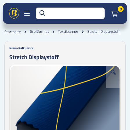
Artik
0
Stretch Displaystoff
Großformat
Textilbanner
Startseite
Preis-Kalkulator
Stretch Displaystoff
Zum
Zum
Ende
Anfang
der
der
Bildgalerie
Bildgalerie
springen
springen