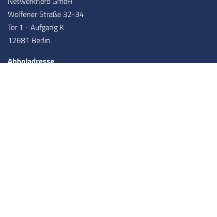
Networkhero GmbH
Wolfener Straße 32-34
Tor 1 - Aufgang K
12681 Berlin
Abholadresse
Networkhero GmbH
Wolfener Straße 36
Tor 2 - Aufgang X
12681
Berlin
Partner